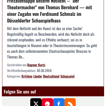
Frittatensuppe unterm Notlicht -- "Der
Theatermacher" von Thomas Bernhard — mit
einer Zugabe von Ferdinand Schmalz im
Düsseldorfer Schauspielhaus
Mit dem Notlicht und der Kunst ist das so eine Sache!
Regelmäßig hagelt es Beschwerden, wird das Notlicht doch als
störend empfunden, weil es Effekte verhunzt, sei es in
Ausstellungen in Museen oder in Theaterinszenierungen. So geht
es auch dem selbsternannten Staatsschauspieler Bruscon in
Thomas Be...
Geschrieben von
Dagmar Kurtz
Veröffentlichungsdatum:
05.06.2026
Kategorien:
Kritiken
Länder
Deutschland
Schauspiel
Folgen Sie uns auf