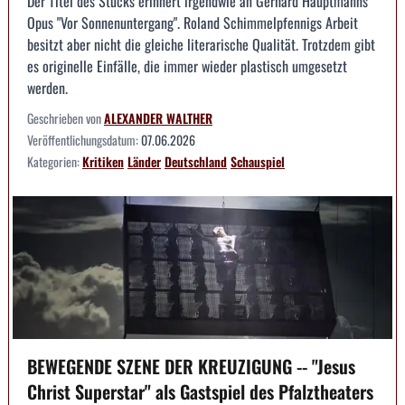
Der Titel des Stücks erinnert irgendwie an Gerhard Hauptmanns
Opus "Vor Sonnenuntergang". Roland Schimmelpfennigs Arbeit
besitzt aber nicht die gleiche literarische Qualität. Trotzdem gibt
es originelle Einfälle, die immer wieder plastisch umgesetzt
werden.
Geschrieben von
ALEXANDER WALTHER
Veröffentlichungsdatum:
07.06.2026
Kategorien:
Kritiken
Länder
Deutschland
Schauspiel
BEWEGENDE SZENE DER KREUZIGUNG -- "Jesus
Christ Superstar" als Gastspiel des Pfalztheaters