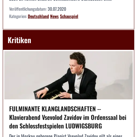
Veröffentlichungsdatum:
30.07.2020
Kategorien:
Deutschland
News
Schauspiel
Kritiken
FULMINANTE KLANGLANDSCHAFTEN --
Klavierabend Vsevolod Zavidov im Ordenssaal bei
den Schlossfestspielen LUDWIGSBURG
Der in Moskau geborene Pianist Vsevolod Zavidov gilt als eines