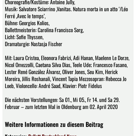
Choreografie/Kostüme: Antoine Jully,
Musik: Salvatore Sciarrino ‚Vanitas. Natura morta in un atto ‘/Léo
Ferré ‚Avec le temps’,
Bühne: Georgios Kolios,
Ballettmeisterin: Carolina Francisco Sorg,
Licht: Sofie Thyssen,
Dramaturgie: Nastasja Fischer
Mit: Laura Cristea, Eleonora Fabrizi, Adi Hanan, Maelenn Le Dorze,
Nicol Omezzolli, Caetana Silva Dias, Teele Ude; Francesco Fasano,
Lester René González Álvarez, Oliver Jones, Seu Kim, Herick
Moreira, Jillis Roshanali, Vincent Tapia Mezzosopran: Rebecca Jo
Loeb, Violoncello: André Saad, Klavier: Piotr Fidelus
Die nächsten Vorstellungen: Sa 01., Mi 05., Fr 14. und Sa 29.
Februar – zum letzten Mal in Oldenburg am 02. April 2020
Weitere Informationen zu diesem Beitrag