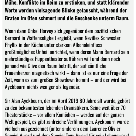
Mühe, Konflikte im Keim zu ersticken, und statt klärender
Worte werden vielsagende Blicke getauscht, während der
Braten im Ofen schmort und die Geschenke unterm Baum.
Wenn dann Onkel Harvey sich gegenüber dem pazifistischen
Bernard in Waffenseligkeit ergießt, wenn Nevilles Schwester
Phyllis in der Küche unter starkem Alkoholeinfluss
großtmögliches Unheil anrichtet, wenn deren Mann Bernard sein
mehrstündiges Puppentheater aufführen will und dann noch
jemand wie Clive den Raum betritt, der auf sämtliche
Frauenherzen magnetisch wirkt – dann ist es nur eine Frage der
Zeit, wann es zum großen Showdown kommt – und der wird bei
Ayckbourn nichts weniger als legendär.
Sir Alan Ayckbourn, der im April 2019 80 Jahre alt wurde, gehört
zu den bekanntesten lebenden Dramatikern. Seine weit über 70
Theaterstücke – vor allem Komödien – werden auf der ganzen
Welt gespielt, es gibt zahlreiche Verfilmungen. Ayckbourn wurde
vielfach ausgezeichnet (unter anderem dem Laurence Olivier
Special Award und dem Special Tony Award für sein Lebenswerk).