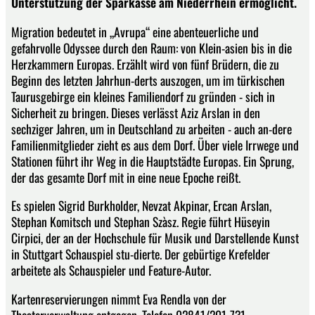
Unterstützung der Sparkasse am Niederrhein ermöglicht.
Migration bedeutet in „Avrupa“ eine abenteuerliche und
gefahrvolle Odyssee durch den Raum: von Klein-asien bis in die
Herzkammern Europas. Erzählt wird von fünf Brüdern, die zu
Beginn des letzten Jahrhun-derts auszogen, um im türkischen
Taurusgebirge ein kleines Familiendorf zu gründen - sich in
Sicherheit zu bringen. Dieses verlässt Aziz Arslan in den
sechziger Jahren, um in Deutschland zu arbeiten - auch an-dere
Familienmitglieder zieht es aus dem Dorf. Über viele Irrwege und
Stationen führt ihr Weg in die Hauptstädte Europas. Ein Sprung,
der das gesamte Dorf mit in eine neue Epoche reißt.
Es spielen Sigrid Burkholder, Nevzat Akpinar, Ercan Arslan,
Stephan Komitsch und Stephan Szàsz. Regie führt Hüseyin
Cirpici, der an der Hochschule für Musik und Darstellende Kunst
in Stuttgart Schauspiel stu-dierte. Der gebürtige Krefelder
arbeitete als Schauspieler und Feature-Autor.
Kartenreservierungen nimmt Eva Rendla von der
Theaterverwaltung entgegen, Telefon 02841/201-731.