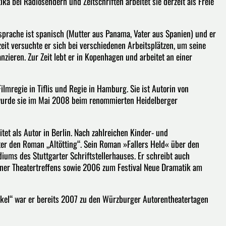
a bei Radiosendern und Zeitschriften arbeitet sie derzeit als Freie
sprache ist spanisch (Mutter aus Panama, Vater aus Spanien) und er
it versuchte er sich bei verschiedenen Arbeitsplätzen, um seine
nzieren. Zur Zeit lebt er in Kopenhagen und arbeitet an einer
Filmregie in Tiflis und Regie in Hamburg. Sie ist Autorin von
 wurde sie im Mai 2008 beim renommierten Heidelberger
et als Autor in Berlin. Nach zahlreichen Kinder- und
er den Roman „Altötting“. Sein Roman »Fallers Held« über den
iums des Stuttgarter Schriftstellerhauses. Er schreibt auch
iner Theatertreffens sowie 2006 zum Festival Neue Dramatik am
nkel“ war er bereits 2007 zu den Würzburger Autorentheatertagen