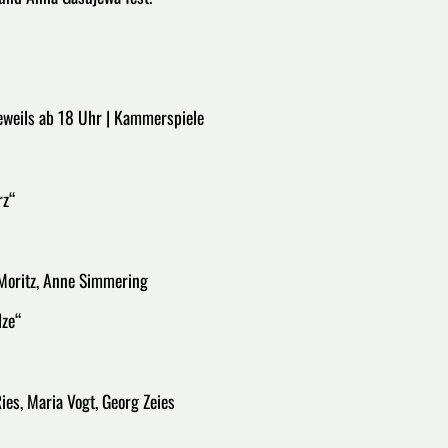
eweils ab 18 Uhr | Kammerspiele
rz“
n Moritz, Anne Simmering
lze“
ies, Maria Vogt, Georg Zeies