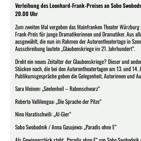
Verleihung des Leonhard-Frank-Preises an Sobo Swobodni
20.00 Uhr
Zum zweiten Mal vergeben das Mainfranken Theater Würzburg 
Frank-Preis für junge Dramatikerinnen und Dramatiker. Aus all
ausgewählt, die nun im Rahmen der Autorentheatertage in Szen
Ausschreibung lautete „Glaubenskriege im 21. Jahrhundert“.
Droht ein neues Zeitalter der Glaubenskriege? Dieser und and
Stücken nach, die bei den Autorentheatertagen am 13. und 14. 
Publikumsgespräche geben die Gelegenheit, Autorinnen und Au
Sara Meinen: „Seelenheil – Rabenschwarz“
Roberto Vallilengua: „Die Sprache der Pilze“
Nino Haratischwili: „Al-Gier“
Sobo Swobodnik / Anna Gasujewa: „Paradis ohne E“
Als Gewinnerstück steht „Paradis ohne E“ von Sobo Swobodnik 