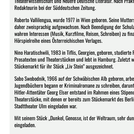
Theaterwissenschaft und Neuere Deutsche Literatur. Nach Praktik
Redakteurin bei der Süddeutschen Zeitung.
Roberto Vallilengua, wurde 1977 in Wien geboren. Seine Mutter
daher zweisprachig aufgewachsen. Nach Beendigung der Schulze
wahren Interessen (Musik, Kurzfilme, Reisen, Schreiben) zu fina
Hörspielreihe eines Österreichischen Verlages.
Nino Haratischwili, 1983 in Tiflis, Georgien, geboren, studierte 
Prosatexten und Theaterstücken und lebt in Hamburg. Zuletzt
Stückemarkt für ihr Stück „Liv Stein“ ausgezeichnet.
Sobo Swobodnik, 1966 auf der Schwäbischen Alb geboren, arbeit
Jugendbüchern begann er Kriminalromane zu schreiben, darunt
Hitler-Attentäter Georg Elser entstand im Rahmen eines Stipend
Theaterstücke, mit denen er bereits zum Stückemarkt des Berl
Stadttheater Ulm eingeladen war.
Mit seinem Stück „Dunkel, Genosse, ist der Weltraum, sehr du
eingeladen.