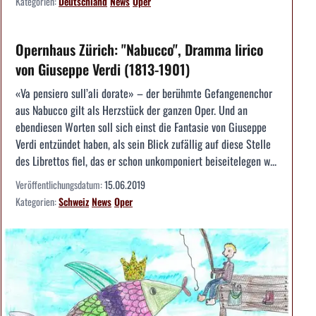
Kategorien:
Deutschland
News
Oper
Opernhaus Zürich: "Nabucco", Dramma lirico
von Giuseppe Verdi (1813-1901)
«Va pensiero sull’ali dorate» – der berühmte Gefangenenchor
aus Nabucco gilt als Herzstück der ganzen Oper. Und an
ebendiesen Worten soll sich einst die Fantasie von Giuseppe
Verdi entzündet haben, als sein Blick zufällig auf diese Stelle
des Librettos fiel, das er schon unkomponiert beiseitelegen w...
Veröffentlichungsdatum:
15.06.2019
Kategorien:
Schweiz
News
Oper