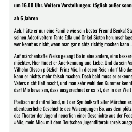
um 16.00 Uhr. Weitere Vorstellungen: täglich außer son
ab 6 Jahren
Ach, hätte er nur eine Familie wie sein bester Freund Benka! 
seinen Adoptiveltern Tante Edla und Onkel Sixten herumschlagen
wer kennt es nicht, wenn man gar nichts richtig machen kann ..
Auf märchenhafte Weise gelangt Bo in eine andere, eine bessere
möchte«. Hier findet er Anerkennung und Liebe. Und da sein Va
Vilhelm Olsson plötzlich Prinz Mio. In diesem Reich darf Mio 
kann er nichts mehr falsch machen. Doch bald muss er erkenne
Vaters nicht Halt macht, und man sehr wohl den Kummer kennt
darf Mio beweisen, dass ausgerechnet er es ist, der in der Wel
Poetisch und mitreißend, mit der Symbolkraft alter Märchen er
abenteuerliche Geschichte des Waisenjungen Bo, aus dem plötz
das Theater der Jugend neuerlich einer Geschichte aus der Fe
»Mio, mein Mio« mit dem Deutschen Jugendliteraturpreis ausg