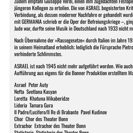
Zudem empfahl Giuseppe Verdi, einen ihm zugedachten Festope
jüngeren Kollegen zu erteilen. Die von ASRAEL begeisterten K
Verbindung, als dessen moderner Nachfahre er gehandelt wurd
mit GERMANIA schrieb er die Oper der Befreiungskriege –, ging 
Jude war, durfte seine Musik in Deutschland nach 1933 nicht m
Nach Übernahme der »Rassegesetze« durch Italien im Jahre 193
in seinem Heimatland erheblich; lediglich die Fürsprache Pietro
verhinderte Schlimmstes.
ASRAEL ist nach 1945 nicht mehr aufgeführt worden. Wie auch 
Aufführung aus eigens für die Bonner Produktion erstelltem Mat
Asrael Peter Auty
Nefta Svetlana Kasyan
Loretta Khatuna Mikaberidze
Lidoria Tamara Gura
Il Padre/Lucifero/Il Re di Brabante Pavel Kudinov
Chor Chor des Theater Bonn
Extrachor Extrachor des Theater Bonn
Statisterie Statisterie des Theater Bonn