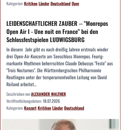
Kategorien:
Kritiken
Länder
Deutschland
Oper
LEIDENSCHAFTLICHER ZAUBER -- "Monrepos
Open Air I - Une nuit en France" bei den
Schlossfestspielen LUDWIGSBURG
In diesem Jahr gibt es nach dreißig Jahren erstmals wieder
drei Open-Air-Konzerte am Seeschloss Monrepos. Feurig-
markante Rhythmen beherrschten Claude Debussys "Feste" aus
"Trois Nocturnes". Die Württembergischen Philharmonie
Reutlingen unter der temperamentvollen Leitung von David
Reiland arbeitet...
Geschrieben von
ALEXANDER WALTHER
Veröffentlichungsdatum:
18.07.2026
Kategorien:
Konzert
Kritiken
Länder
Deutschland