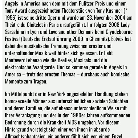
Angels in America nach dem mit dem Pulitzer-Preis und einem
Tony Award ausgezeichneten Theaterstück von Tony Kushner (*
1956) ist seine dritte Oper und wurde am 23. November 2004 am
Théâtre du Châtelet in Paris uraufgeführt. Ihr folgten 2008 Lady
Sarashina in Lyon und Love and other Demons beim Glyndebourne
Festival (Deutsche Erstaufführung 2009 in Chemnitz). Eötvös hat
dabei die musikalische Trennung zwischen ernster und
unterhaltender Musik weit hinter sich gelassen. Er liebt
Monteverdi ebenso wie die Beatles, Musicals und die
elektronische Avantgarde. Und so kommen gerade in Angels in
America – trotz des ernsten Themas – durchaus auch komische
Momente zum Tragen.
Im Mittelpunkt der in New York angesiedelten Handlung stehen
homosexuelle Männer aus unterschiedlichen sozialen Schichten
und deren Familien, die auf ebenso unterschiedliche Weise mit
ihrer Veranlagung und der in den 1980er Jahren aufkommenden
Bedrohung durch die Krankheit AIDS umgehen. Vor diesem
Hintergrund versteigt sich einer von ihnen in absurde
Allmachtsphantasien, ein anderer fühlt sich von einem Engel