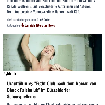
oder Die Geschichte vom Bauer und der Bäuerin Verantwortlich:
Renate Woltron 8. Juli Verschiedene Autorinnen und Autoren,
Dreiminutenspiele Verantwortlich: Hahnrei Wolf Käfe...
Veröffentlichungsdatum:
01.07.2019
Kategorien:
Österreich
Literatur
News
Fightclub
Uraufführung: "Fight Club nach dem Roman von
Chuck Palahniuk" im Düsseldorfer
Schauspielhaus
Der namenlose Erzähler aus Chuck Palahniuks legendärem Roman