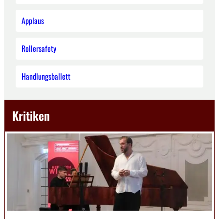
Applaus
Rollersafety
Handlungsballett
Kritiken