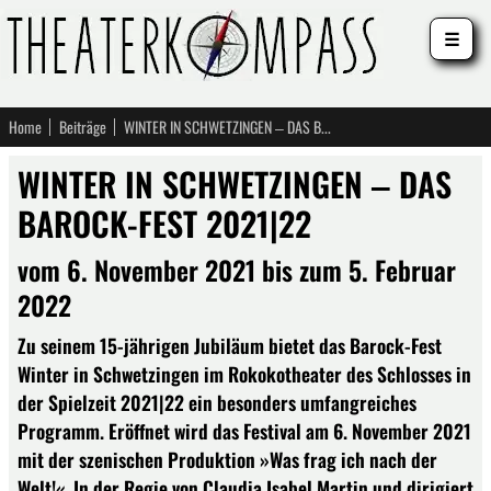
☰
Home
Beiträge
WINTER IN SCHWETZINGEN ‒ DAS BAROCK-FEST 2021|22
WINTER IN SCHWETZINGEN ‒ DAS
BAROCK-FEST 2021|22
vom 6. November 2021 bis zum 5. Februar
2022
Zu seinem 15-jährigen Jubiläum bietet das Barock-Fest
Winter in Schwetzingen im Rokokotheater des Schlosses in
der Spielzeit 2021|22 ein besonders umfangreiches
Programm. Eröffnet wird das Festival am 6. November 2021
mit der szenischen Produktion »Was frag ich nach der
Welt!«. In der Regie von Claudia Isabel Martin und dirigiert