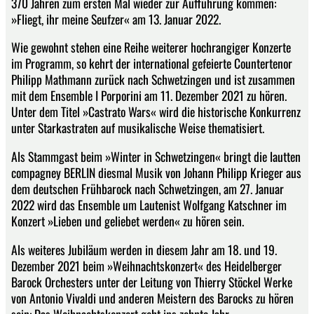
370 Jahren zum ersten Mal wieder zur Aufführung kommen:
»Fliegt, ihr meine Seufzer« am 13. Januar 2022.
Wie gewohnt stehen eine Reihe weiterer hochrangiger Konzerte
im Programm, so kehrt der international gefeierte Countertenor
Philipp Mathmann zurück nach Schwetzingen und ist zusammen
mit dem Ensemble I Porporini am 11. Dezember 2021 zu hören.
Unter dem Titel »Castrato Wars« wird die historische Konkurrenz
unter Starkastraten auf musikalische Weise thematisiert.
Als Stammgast beim »Winter in Schwetzingen« bringt die lautten
compagney BERLIN diesmal Musik von Johann Philipp Krieger aus
dem deutschen Frühbarock nach Schwetzingen, am 27. Januar
2022 wird das Ensemble um Lautenist Wolfgang Katschner im
Konzert »Lieben und geliebet werden« zu hören sein.
Als weiteres Jubiläum werden in diesem Jahr am 18. und 19.
Dezember 2021 beim »Weihnachtskonzert« des Heidelberger
Barock Orchesters unter der Leitung von Thierry Stöckel Werke
von Antonio Vivaldi und anderen Meistern des Barocks zu hören
sein: Das Weihnachtskonzert geht ins zehnte Jahr.