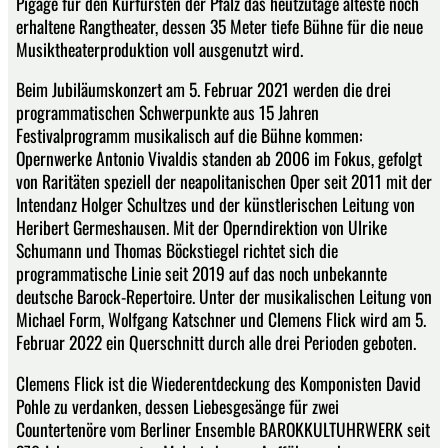
Pigage für den Kurfürsten der Pfalz das heutzutage älteste noch
erhaltene Rangtheater, dessen 35 Meter tiefe Bühne für die neue
Musiktheaterproduktion voll ausgenutzt wird.
Beim Jubiläumskonzert am 5. Februar 2021 werden die drei
programmatischen Schwerpunkte aus 15 Jahren
Festivalprogramm musikalisch auf die Bühne kommen:
Opernwerke Antonio Vivaldis standen ab 2006 im Fokus, gefolgt
von Raritäten speziell der neapolitanischen Oper seit 2011 mit der
Intendanz Holger Schultzes und der künstlerischen Leitung von
Heribert Germeshausen. Mit der Operndirektion von Ulrike
Schumann und Thomas Böckstiegel richtet sich die
programmatische Linie seit 2019 auf das noch unbekannte
deutsche Barock-Repertoire. Unter der musikalischen Leitung von
Michael Form, Wolfgang Katschner und Clemens Flick wird am 5.
Februar 2022 ein Querschnitt durch alle drei Perioden geboten.
Clemens Flick ist die Wiederentdeckung des Komponisten David
Pohle zu verdanken, dessen Liebesgesänge für zwei
Countertenöre vom Berliner Ensemble BAROKKULTUHRWERK seit