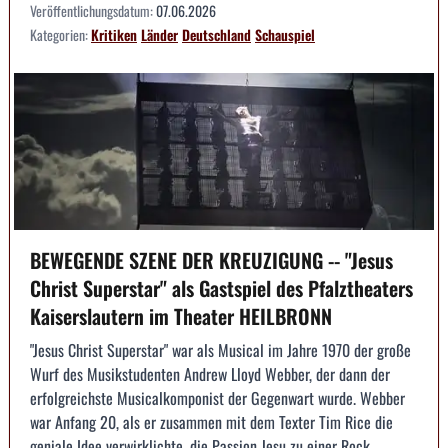
Veröffentlichungsdatum:
07.06.2026
Kategorien:
Kritiken
Länder
Deutschland
Schauspiel
BEWEGENDE SZENE DER KREUZIGUNG -- "Jesus
Christ Superstar" als Gastspiel des Pfalztheaters
Kaiserslautern im Theater HEILBRONN
"Jesus Christ Superstar" war als Musical im Jahre 1970 der große
Wurf des Musikstudenten Andrew Lloyd Webber, der dann der
erfolgreichste Musicalkomponist der Gegenwart wurde. Webber
war Anfang 20, als er zusammen mit dem Texter Tim Rice die
geniale Idee verwirklichte, die Passion Jesu zu einer Rock...