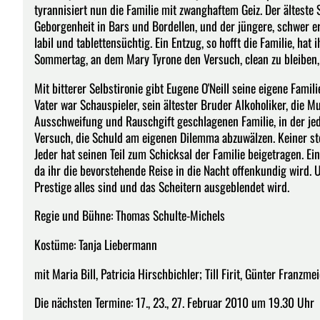
tyrannisiert nun die Familie mit zwanghaftem Geiz. Der älteste S
Geborgenheit in Bars und Bordellen, und der jüngere, schwer er
labil und tablettensüchtig. Ein Entzug, so hofft die Familie, ha
Sommertag, an dem Mary Tyrone den Versuch, clean zu bleiben, 
Mit bitterer Selbstironie gibt Eugene O'Neill seine eigene Famil
Vater war Schauspieler, sein ältester Bruder Alkoholiker, die Mu
Ausschweifung und Rauschgift geschlagenen Familie, in der jede
Versuch, die Schuld am eigenen Dilemma abzuwälzen. Keiner ste
Jeder hat seinen Teil zum Schicksal der Familie beigetragen. Ei
da ihr die bevorstehende Reise in die Nacht offenkundig wird. Un
Prestige alles sind und das Scheitern ausgeblendet wird.
Regie und Bühne: Thomas Schulte-Michels
Kostüme: Tanja Liebermann
mit Maria Bill, Patricia Hirschbichler; Till Firit, Günter Franzme
Die nächsten Termine: 17., 23., 27. Februar 2010 um 19.30 Uhr