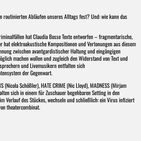
n routinierten Abläufen unseres Alltags fest? Und: wie kann das
riminalfällen hat Claudia Bosse ­Texte entworfen – fragmentarische,
Auer hat elektroakustische Kompositionen und Vertonungen aus diesem
annung zwischen avantgardistischer Haltung und eingängigen
nmöglich machen wollen und zugleich den Widerstand von Text und
prechern und Livemusikern entfalten sich
atensystem der Gegenwart.
MS (Nicola Schößler), HATE CRIME (Nic Lloyd), MADNESS (Mirjam
lten sich in einem für Zuschauer begehbaren Setting in den
 Verlauf des Stückes, wechseln und schließlich: ein Virus infiziert
 von theatercombinat.