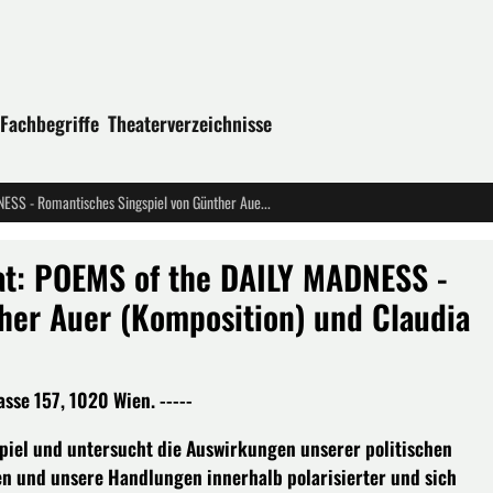
Fachbegriffe
Theaterverzeichnisse
Uraufführung von theatercombinat: POEMS of the DAILY MADNESS - Romantisches Singspiel von Günther Auer (Komposition) und Claudia Bosse (Text) in Wien
at: POEMS of the DAILY MADNESS -
her Auer (Komposition) und Claudia
sse 157, 1020 Wien. -----
piel und untersucht die Auswirkungen unserer politischen
ken und unsere Handlungen innerhalb polarisierter und sich