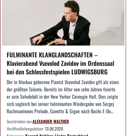
FULMINANTE KLANGLANDSCHAFTEN --
Klavierabend Vsevolod Zavidov im Ordenssaal
bei den Schlossfestspielen LUDWIGSBURG
Der in Moskau geborene Pianist Vsevolod Zavidov gilt als eines
der größten Talente. Bereits im Alter von zehn Jahren feierte
er sein Solodebüt in der New Yorker Carnegie Hall. Dies zeigte
sich sogleich bei seiner fulminanten Wiedergabe von Sergej
Rachmaninows Prelude, Gavotte & Gigue nach Bachs E-Du...
Geschrieben von
ALEXANDER WALTHER
Veröffentlichungsdatum:
13.06.2026
Kategorien:
Konzert
Kritiken
Länder
Deutschland