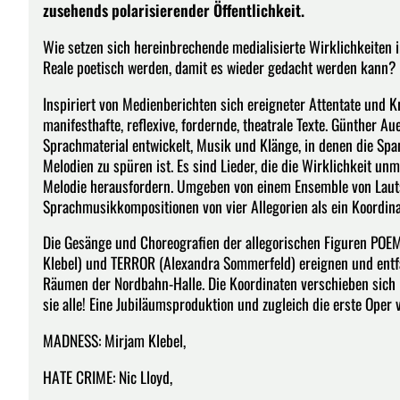
zusehends polarisierender Öffentlichkeit.
Wie setzen sich hereinbrechende medialisierte Wirklichkeiten i
Reale poetisch werden, damit es wieder gedacht werden kann?
Inspiriert von Medienberichten sich ereigneter Attentate und K
manifesthafte, reflexive, fordernde, theatrale Texte. Günther 
Sprachmaterial entwickelt, Musik und Klänge, in denen die Sp
Melodien zu spüren ist. Es sind Lieder, die die Wirklichkeit u
Melodie herausfordern. Umgeben von einem Ensemble von Lauts
Sprachmusikkompositionen von vier Allegorien als ein Koordin
Die Gesänge und Choreografien der allegorischen Figuren POE
Klebel) und TERROR (Alexandra Sommerfeld) ereignen und entfa
Räumen der Nordbahn-Halle. Die Koordinaten verschieben sich im
sie alle! Eine Jubiläumsproduktion und zugleich die erste Oper
MADNESS: Mirjam Klebel,
HATE CRIME: Nic Lloyd,