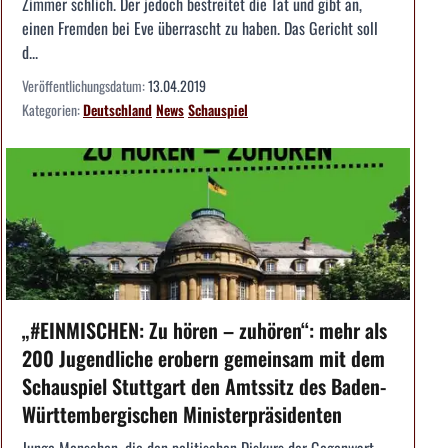
Zimmer schlich. Der jedoch bestreitet die Tat und gibt an,
einen Fremden bei Eve überrascht zu haben. Das Gericht soll
d...
Veröffentlichungsdatum:
13.04.2019
Kategorien:
Deutschland
News
Schauspiel
„#EINMISCHEN: Zu hören – zuhören“: mehr als
200 Jugendliche erobern gemeinsam mit dem
Schauspiel Stuttgart den Amtssitz des Baden-
Württembergischen Ministerpräsidenten
Junge Menschen, die den politischen Diskurs der Gegenwart