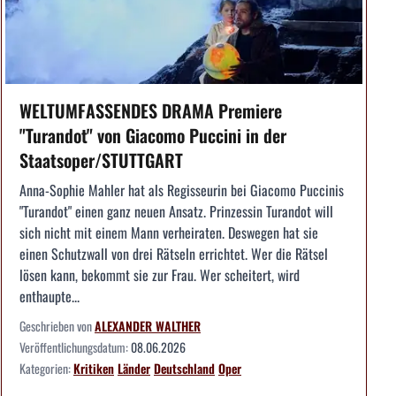
WELTUMFASSENDES DRAMA Premiere
"Turandot" von Giacomo Puccini in der
Staatsoper/STUTTGART
Anna-Sophie Mahler hat als Regisseurin bei Giacomo Puccinis
"Turandot" einen ganz neuen Ansatz. Prinzessin Turandot will
sich nicht mit einem Mann verheiraten. Deswegen hat sie
einen Schutzwall von drei Rätseln errichtet. Wer die Rätsel
lösen kann, bekommt sie zur Frau. Wer scheitert, wird
enthaupte...
Geschrieben von
ALEXANDER WALTHER
Veröffentlichungsdatum:
08.06.2026
Kategorien:
Kritiken
Länder
Deutschland
Oper