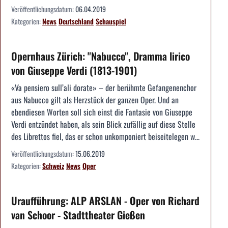
Veröffentlichungsdatum:
06.04.2019
Kategorien:
News
Deutschland
Schauspiel
Opernhaus Zürich: "Nabucco", Dramma lirico
von Giuseppe Verdi (1813-1901)
«Va pensiero sull’ali dorate» – der berühmte Gefangenenchor
aus Nabucco gilt als Herzstück der ganzen Oper. Und an
ebendiesen Worten soll sich einst die Fantasie von Giuseppe
Verdi entzündet haben, als sein Blick zufällig auf diese Stelle
des Librettos fiel, das er schon unkomponiert beiseitelegen w...
Veröffentlichungsdatum:
15.06.2019
Kategorien:
Schweiz
News
Oper
Uraufführung: ALP ARSLAN - Oper von Richard
van Schoor - Stadttheater Gießen