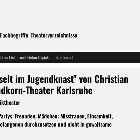
Fachbegriffe
Theaterverzeichnisse
Uraufführung: "RaumZeit - Entfesselt im Jugendknast" von Christian Linker und Stefan Filipiak am Sandkorn-Theater Karlsruhe
selt im Jugendknast" von Christian
ndkorn-Theater Karlsruhe
iktheater
 Partys, Freunden, Mädchen: Misstrauen, Einsamkeit,
tgefangenen durchzusetzen und nicht in gewaltsame