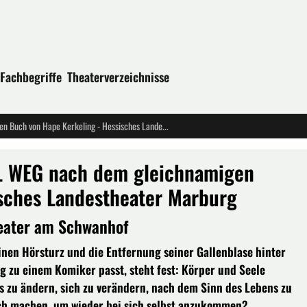
Fachbegriffe
Theaterverzeichnisse
Uraufführung: ICH BIN DANN MAL WEG nach dem gleichnamigen Buch von Hape Kerkeling - Hessisches Landestheater Marburg
L WEG nach dem gleichnamigen
sches Landestheater Marburg
Theater am Schwanhof
inen Hörsturz und die Entfernung seiner Gallenblase hinter
ig zu einem Komiker passt, steht fest: Körper und Seele
as zu ändern, sich zu verändern, nach dem Sinn des Lebens zu
ch machen, um wieder bei sich selbst anzukommen?