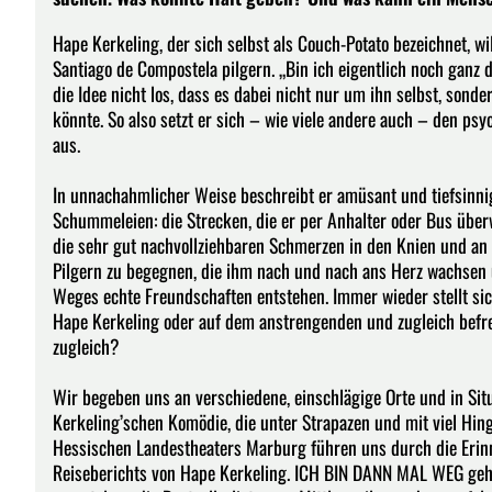
Hape Kerkeling, der sich selbst als Couch-Potato bezeichnet, wi
Santiago de Compostela pilgern. „Bin ich eigentlich noch ganz d
die Idee nicht los, dass es dabei nicht nur um ihn selbst, son
könnte. So also setzt er sich – wie viele andere auch – den p
aus.
In unnachahmlicher Weise beschreibt er amüsant und tiefsinni
Schummeleien: die Strecken, die er per Anhalter oder Bus überw
die sehr gut nachvollziehbaren Schmerzen in den Knien und an 
Pilgern zu begegnen, die ihm nach und nach ans Herz wachse
Weges echte Freundschaften entstehen. Immer wieder stellt sic
Hape Kerkeling oder auf dem anstrengenden und zugleich befre
zugleich?
Wir begeben uns an verschiedene, einschlägige Orte und in Situ
Kerkeling’schen Komödie, die unter Strapazen und mit viel Hin
Hessischen Landestheaters Marburg führen uns durch die Erin
Reiseberichts von Hape Kerkeling. ICH BIN DANN MAL WEG gehö