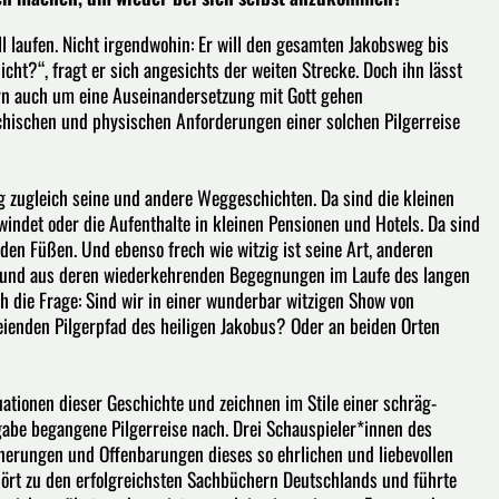
ll laufen. Nicht irgendwohin: Er will den gesamten Jakobsweg bis
icht?“, fragt er sich angesichts der weiten Strecke. Doch ihn lässt
dern auch um eine Auseinandersetzung mit Gott gehen
sychischen und physischen Anforderungen einer solchen Pilgerreise
g zugleich seine und andere Weggeschichten. Da sind die kleinen
indet oder die Aufenthalte in kleinen Pensionen und Hotels. Da sind
den Füßen. Und ebenso frech wie witzig ist seine Art, anderen
n und aus deren wiederkehrenden Begegnungen im Laufe des langen
h die Frage: Sind wir in einer wunderbar witzigen Show von
ienden Pilgerpfad des heiligen Jakobus? Oder an beiden Orten
ationen dieser Geschichte und zeichnen im Stile einer schräg-
gabe begangene Pilgerreise nach. Drei Schauspieler*innen des
nerungen und Offenbarungen dieses so ehrlichen und liebevollen
rt zu den erfolgreichsten Sachbüchern Deutschlands und führte