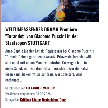
WELTUMFASSENDES DRAMA Premiere
"Turandot" von Giacomo Puccini in der
Staatsoper/STUTTGART
Anna-Sophie Mahler hat als Regisseurin bei Giacomo Puccinis
"Turandot" einen ganz neuen Ansatz. Prinzessin Turandot will
sich nicht mit einem Mann verheiraten. Deswegen hat sie
einen Schutzwall von drei Rätseln errichtet. Wer die Rätsel
lösen kann, bekommt sie zur Frau. Wer scheitert, wird
enthaupte...
Geschrieben von
ALEXANDER WALTHER
Veröffentlichungsdatum:
08.06.2026
Kategorien:
Kritiken
Länder
Deutschland
Oper