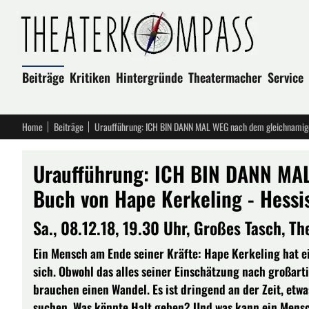
Beiträge
Kritiken
Hintergründe
Theatermacher
Service
Home
Beiträge
Uraufführung: ICH BIN DANN MA
Buch von Hape Kerkeling - Hessi
Sa., 08.12.18, 19.30 Uhr, Großes Tasch, 
Ein Mensch am Ende seiner Kräfte: Hape Kerkeling hat e
sich. Obwohl das alles seiner Einschätzung nach großart
brauchen einen Wandel. Es ist dringend an der Zeit, etw
suchen. Was könnte Halt geben? Und was kann ein Mens