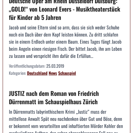
Deutsche Oper am Rhein Düsseldorf Duisburg:
„GOLD!“ von Leonard Evers - Musiktheaterstück
für Kinder ab 5 Jahren
Jacob und seine Eltern sind so arm, dass sie sich weder Schuhe
noch ein Dach über dem Kopf leisten können. Zu dritt schlafen
sie in einem Erdloch unter einem Baum. Eines Tages fängt Jacob
beim Angeln einen riesigen Fisch. Der bittet Jacob, ihn am Leben
zu lassen und verspricht ihm dafür die Erfüllun...
Veröffentlichungsdatum:
25.03.2019
Kategorien:
Deutschland
News
Schauspiel
JUSTIZ nach dem Roman von Friedrich
Dürrenmatt im Schauspielhaus Zürich
In Dürrenmatts labyrinthischem Krimi „Justiz“ muss der
mittellose Anwalt Spät neu nachdenken über Gut und Böse, denn
er bekommt vom verurteilten und inhaftierten Mörder Kohler den
merkwürdigen Auftrag, den schon abgeschlossenen Fall neu zu