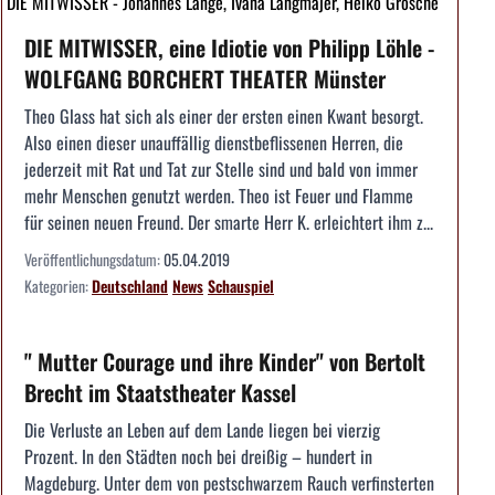
DIE MITWISSER - Johannes Lange, Ivana Langmajer, Heiko Grosche
DIE MITWISSER, eine Idiotie von Philipp Löhle -
WOLFGANG BORCHERT THEATER Münster
Theo Glass hat sich als einer der ersten einen Kwant besorgt.
Also einen dieser unauffällig dienstbeflissenen Herren, die
jederzeit mit Rat und Tat zur Stelle sind und bald von immer
mehr Menschen genutzt werden. Theo ist Feuer und Flamme
für seinen neuen Freund. Der smarte Herr K. erleichtert ihm z...
Veröffentlichungsdatum:
05.04.2019
Kategorien:
Deutschland
News
Schauspiel
" Mutter Courage und ihre Kinder" von Bertolt
Brecht im Staatstheater Kassel
Die Verluste an Leben auf dem Lande liegen bei vierzig
Prozent. In den Städten noch bei dreißig – hundert in
Magdeburg. Unter dem von pestschwarzem Rauch verfinsterten