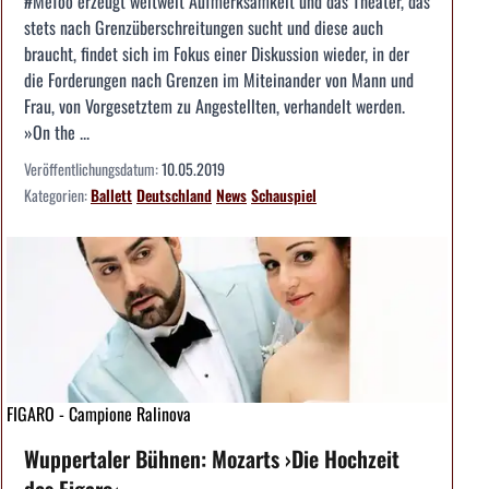
#MeToo erzeugt weltweit Aufmerksamkeit und das Theater, das
stets nach Grenzüberschreitungen sucht und diese auch
braucht, findet sich im Fokus einer Diskussion wieder, in der
die Forderungen nach Grenzen im Miteinander von Mann und
Frau, von Vorgesetztem zu Angestellten, verhandelt werden.
»On the ...
Veröffentlichungsdatum:
10.05.2019
Kategorien:
Ballett
Deutschland
News
Schauspiel
FIGARO - Campione Ralinova
Wuppertaler Bühnen: Mozarts ›Die Hochzeit