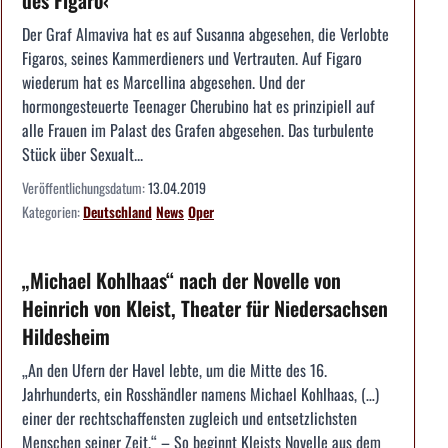
des Figaro‹
Der Graf Almaviva hat es auf Susanna abgesehen, die Verlobte
Figaros, seines Kammerdieners und Vertrauten. Auf Figaro
wiederum hat es Marcellina abgesehen. Und der
hormongesteuerte Teenager Cherubino hat es prinzipiell auf
alle Frauen im Palast des Grafen abgesehen. Das turbulente
Stück über Sexualt...
Veröffentlichungsdatum:
13.04.2019
Kategorien:
Deutschland
News
Oper
„Michael Kohlhaas“ nach der Novelle von
Heinrich von Kleist, Theater für Niedersachsen
Hildesheim
„An den Ufern der Havel lebte, um die Mitte des 16.
Jahrhunderts, ein Rosshändler namens Michael Kohlhaas, (…)
einer der rechtschaffensten zugleich und entsetzlichsten
Menschen seiner Zeit.“ – So beginnt Kleists Novelle aus dem