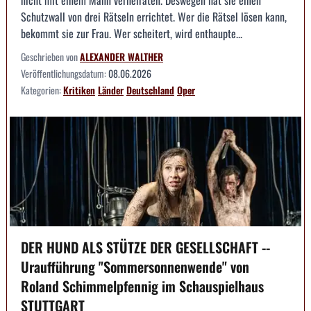
nicht mit einem Mann verheiraten. Deswegen hat sie einen
Schutzwall von drei Rätseln errichtet. Wer die Rätsel lösen kann,
bekommt sie zur Frau. Wer scheitert, wird enthaupte...
Geschrieben von
ALEXANDER WALTHER
Veröffentlichungsdatum:
08.06.2026
Kategorien:
Kritiken
Länder
Deutschland
Oper
DER HUND ALS STÜTZE DER GESELLSCHAFT --
Uraufführung "Sommersonnenwende" von
Roland Schimmelpfennig im Schauspielhaus
STUTTGART