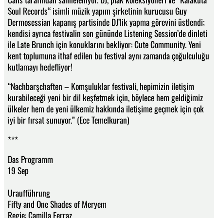
Soul Records“ isimli müzik yapım şirketinin kurucusu Guy
Dermosessian kapanış partisinde DJ’lik yapma görevini üstlendi;
kendisi ayrıca festivalin son gününde Listening Session’de dinleti
ile Late Brunch için konuklarını bekliyor: Cute Community. Yeni
kent toplumuna ithaf edilen bu festival aynı zamanda çoğulculuğu
kutlamayı hedefliyor!
“Nachbarşchaften – Komşuluklar festivali, hepimizin iletişim
kurabileceği yeni bir dil keşfetmek için, böylece hem geldiğimiz
ülkeler hem de yeni ülkemiz hakkında iletişime geçmek için çok
iyi bir fırsat sunuyor.” (Ece Temelkuran)
***
Das Programm
19 Sep
Uraufführung
Fifty and One Shades of Meryem
Regie: Camilla Ferraz