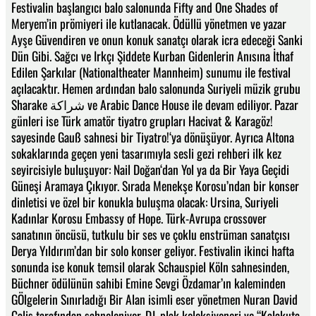
Festivalin başlangıcı balo salonunda Fifty and One Shades of
Meryem’in prömiyeri ile kutlanacak. Ödüllü yönetmen ve yazar
Ayşe Güvendiren ve onun konuk sanatçı olarak icra edeceği Sanki
Dün Gibi. Sağcı ve Irkçı Şiddete Kurban Gidenlerin Anısına İthaf
Edilen Şarkılar (Nationaltheater Mannheim) sunumu ile festival
açılacaktır. Hemen ardından balo salonunda Suriyeli müzik grubu
Sharake شراكة ve Arabic Dance House ile devam ediliyor. Pazar
günleri ise Türk amatör tiyatro grupları Hacivat & Karagöz!
sayesinde Gauß sahnesi bir Tiyatro!‘ya dönüşüyor. Ayrıca Altona
sokaklarında geçen yeni tasarımıyla sesli gezi rehberi ilk kez
seyircisiyle buluşuyor: Nail Doğan‘dan Yol ya da Bir Yaya Geçidi
Güneşi Aramaya Çıkıyor. Sırada Menekşe Korosu’ndan bir konser
dinletisi ve özel bir konukla buluşma olacak: Ursina, Suriyeli
Kadınlar Korosu Embassy of Hope. Türk-Avrupa crossover
sanatının öncüsü, tutkulu bir ses ve çoklu enstrüman sanatçısı
Derya Yıldırım’dan bir solo konser geliyor. Festivalin ikinci hafta
sonunda ise konuk temsil olarak Schauspiel Köln sahnesinden,
Büchner ödülünün sahibi Emine Sevgi Özdamar’ın kaleminden
GÖlgelerin Sınırladığı Bir Alan isimli eser yönetmen Nuran David
Calis tarafından sahneleniyor. DJ, plak koleksiyoneri ve “Kalakuta