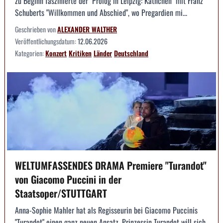
zu Beginn faszinierte der "Prolog in Leipzig: Käthchen" mit Franz
Schuberts "Willkommen und Abschied", wo Pregardien mi...
Geschrieben von
ALEXANDER WALTHER
Veröffentlichungsdatum:
12.06.2026
Kategorien:
Konzert
Kritiken
Länder
Deutschland
WELTUMFASSENDES DRAMA Premiere "Turandot"
von Giacomo Puccini in der
Staatsoper/STUTTGART
Anna-Sophie Mahler hat als Regisseurin bei Giacomo Puccinis
"Turandot" einen ganz neuen Ansatz. Prinzessin Turandot will sich