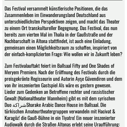
Das Festival versammelt künstlerische Positionen, die das
Zusammenleben im Einwanderungsland Deutschland aus
unterschiedlichsten Perspektiven zeigen, und macht das Theater
zu einem Ort transkultureller Begegnung. Das Festival, das nun
bereits zum vierten Mal im Thalia in der Gaußstraße und der
Nachbarschaft in Altona stattfindet, ist auch eine Einladung,
gemeinsam einen Möglichkeitsraum zu schaffen, inspiriert von
der einfach-komplizierten Frage: Wie wollen wir in Zukunft leben?
Zum Festivalauftakt feiert im Ballsaal Fifty and One Shades of
Meryem Premiere. Nach der Eröffnung des Festivals durch die
preisgekrönte Regisseurin und Autorin Ayşe Güvendiren und dem
von ihr inszenierten Gastspiel Als wäre es gestern gewesen.
Lieder zum Gedenken an Betroffene rechter und rassistischer
Gewalt (Nationaltheater Mannheim) gibt es mit dem syrischen
Duo شراكةSharake Arabic Dance House im Ballsaal. Die
türkischen Amateurtheatergruppen verwandeln mit Hacivat &
Karagöz! die Gauß-Bühne in ein Tiyatro! Ein neuer inszenierter
Audiowalk durch die Straßen Altonas erlebt seine Uraufführung: