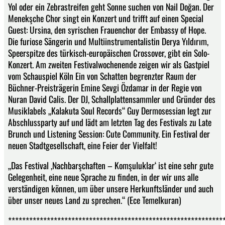
Yol oder ein Zebrastreifen geht Sonne suchen von Nail Doğan. Der
Menekşche Chor singt ein Konzert und trifft auf einen Special
Guest: Ursina, den syrischen Frauenchor der Embassy of Hope.
Die furiose Sängerin und Multiinstrumentalistin Derya Yıldırım,
Speerspitze des türkisch-europäischen Crossover, gibt ein Solo-
Konzert. Am zweiten Festivalwochenende zeigen wir als Gastpiel
vom Schauspiel Köln Ein von Schatten begrenzter Raum der
Büchner-Preisträgerin Emine Sevgi Özdamar in der Regie von
Nuran David Calis. Der DJ, Schallplattensammler und Gründer des
Musiklabels „Kalakuta Soul Records“ Guy Dermosessian legt zur
Abschlussparty auf und lädt am letzten Tag des Festivals zu Late
Brunch und Listening Session: Cute Community. Ein Festival der
neuen Stadtgesellschaft, eine Feier der Vielfalt!
„Das Festival ,Nachbarşchaften – Komşuluklar‘ ist eine sehr gute
Gelegenheit, eine neue Sprache zu finden, in der wir uns alle
verständigen können, um über unsere Herkunftsländer und auch
über unser neues Land zu sprechen.“ (Ece Temelkuran)
*************************************************************