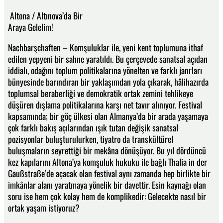
Altona / Altınova’da Bir
Araya Gelelim!
Nachbarşchaften – Komşuluklar ile, yeni kent toplumuna ithaf
edilen yepyeni bir sahne yaratıldı. Bu çerçevede sanatsal açıdan
iddialı, odağını toplum politikalarına yönelten ve farklı janrları
bünyesinde barındıran bir yaklaşımdan yola çıkarak, hâlihazırda
toplumsal beraberliği ve demokratik ortak zemini tehlikeye
düşüren dışlama politikalarına karşı net tavır alınıyor. Festival
kapsamında; bir göç ülkesi olan Almanya’da bir arada yaşamaya
çok farklı bakış açılarından ışık tutan değişik sanatsal
pozisyonlar buluşturulurken, tiyatro da transkültürel
buluşmaların seyrettiği bir mekâna dönüşüyor. Bu yıl dördüncü
kez kapılarını Altona’ya komşuluk hukuku ile bağlı Thalia in der
Gaußstraße’de açacak olan festival aynı zamanda hep birlikte bir
imkânlar alanı yaratmaya yönelik bir davettir. Esin kaynağı olan
soru ise hem çok kolay hem de komplikedir: Gelecekte nasıl bir
ortak yaşam istiyoruz?