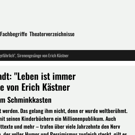
Fachbegriffe
Theaterverzeichnisse
efährlich", Sirenengesänge von Erich Kästner
adt: "Leben ist immer
e von Erich Kästner
 im Schminkkasten
mt werden. Das gelang ihm nicht, denn er wurde weltberühmt.
mit seinen Kinderbüchern ein Millionenpublikum. Auch
ttexte und mehr – trafen über viele Jahrzehnte den Nerv
, der voller Humor und Pessimismus zugleich steckt, gilt es