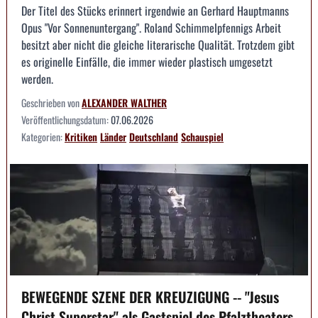
Der Titel des Stücks erinnert irgendwie an Gerhard Hauptmanns
Opus "Vor Sonnenuntergang". Roland Schimmelpfennigs Arbeit
besitzt aber nicht die gleiche literarische Qualität. Trotzdem gibt
es originelle Einfälle, die immer wieder plastisch umgesetzt
werden.
Geschrieben von
ALEXANDER WALTHER
Veröffentlichungsdatum:
07.06.2026
Kategorien:
Kritiken
Länder
Deutschland
Schauspiel
BEWEGENDE SZENE DER KREUZIGUNG -- "Jesus
Christ Superstar" als Gastspiel des Pfalztheaters