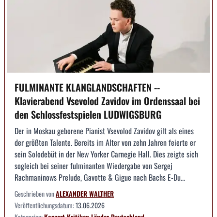
FULMINANTE KLANGLANDSCHAFTEN --
Klavierabend Vsevolod Zavidov im Ordenssaal bei
den Schlossfestspielen LUDWIGSBURG
Der in Moskau geborene Pianist Vsevolod Zavidov gilt als eines
der größten Talente. Bereits im Alter von zehn Jahren feierte er
sein Solodebüt in der New Yorker Carnegie Hall. Dies zeigte sich
sogleich bei seiner fulminanten Wiedergabe von Sergej
Rachmaninows Prelude, Gavotte & Gigue nach Bachs E-Du...
Geschrieben von
ALEXANDER WALTHER
Veröffentlichungsdatum:
13.06.2026
Kategorien:
Konzert
Kritiken
Länder
Deutschland