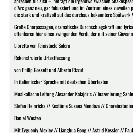
sprechen für sich –, befragt die irgendwo zwischen Shakespeare,
d’Arc ganz neu, gar fokussiert und im Zentrum eines zuweilen 
die stark und kraftvoll auf das durchaus bekanntere Spätwerk V
Große Chorpassagen, dramatische Durchschlagskraft und lyrisch
offenbaren hier einen zwingenden Verdi, der mit seiner Giovann
Libretto von Temistocle Solera
Rekonstruierte Urtextfassung
von Philip Gossett und Alberto Rizzuti
In italienischer Sprache mit deutschen Übertexten
Musikalische Leitung Alexander Kalajdzic // Inszenierung Sab
Stefan Heinrichs // Kostüme Susana Mendoza // Choreinstudie
Daniel Westen
Mit Evgueniy Alexiev // Lianghua Gong // Astrid Kessler // Paul