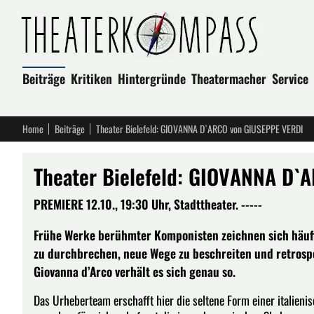
Beiträge
Kritiken
Hintergründe
Theatermacher
Service
Home
Beiträge
Theater Bielefeld: GIOVANNA D`ARCO von GIUSEPPE VERDI
Theater Bielefeld: GIOVANNA D`
PREMIERE 12.10., 19:30 Uhr, Stadttheater. -----
Frühe Werke berühmter Komponisten zeichnen sich häufig
zu durchbrechen, neue Wege zu beschreiten und retrospe
Giovanna d’Arco verhält es sich genau so.
Das Urheberteam erschafft hier die seltene Form einer italien