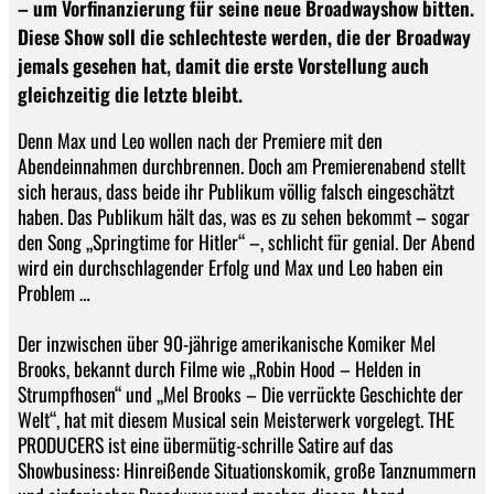
– um Vorfinanzierung für seine neue Broadwayshow bitten.
Diese Show soll die schlechteste werden, die der Broadway
jemals gesehen hat, damit die erste Vorstellung auch
gleichzeitig die letzte bleibt.
Denn Max und Leo wollen nach der Premiere mit den
Abendeinnahmen durchbrennen. Doch am Premierenabend stellt
sich heraus, dass beide ihr Publikum völlig falsch eingeschätzt
haben. Das Publikum hält das, was es zu sehen bekommt – sogar
den Song „Springtime for Hitler“ –, schlicht für genial. Der Abend
wird ein durchschlagender Erfolg und Max und Leo haben ein
Problem …
Der inzwischen über 90-jährige amerikanische Komiker Mel
Brooks, bekannt durch Filme wie „Robin Hood – Helden in
Strumpfhosen“ und „Mel Brooks – Die verrückte Geschichte der
Welt“, hat mit diesem Musical sein Meisterwerk vorgelegt. THE
PRODUCERS ist eine übermütig-schrille Satire auf das
Showbusiness: Hinreißende Situationskomik, große Tanznummern