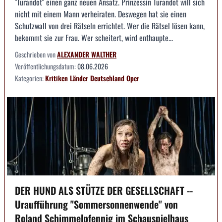
"Turandot" einen ganz neuen Ansatz. Prinzessin Turandot will sich
nicht mit einem Mann verheiraten. Deswegen hat sie einen
Schutzwall von drei Rätseln errichtet. Wer die Rätsel lösen kann,
bekommt sie zur Frau. Wer scheitert, wird enthaupte...
Geschrieben von
ALEXANDER WALTHER
Veröffentlichungsdatum:
08.06.2026
Kategorien:
Kritiken
Länder
Deutschland
Oper
DER HUND ALS STÜTZE DER GESELLSCHAFT --
Uraufführung "Sommersonnenwende" von
Roland Schimmelpfennig im Schauspielhaus