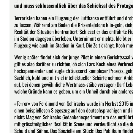
und muss schlussendlich über das Schicksal des Protago
Terroristen haben ein Flugzeug der Lufthansa entführt und droh
zu lassen. Während am Boden die Krisentelefone klin-geln, sieh
Realität der Situation konfrontiert: Schiesst er das entführte
im Stadion dagegen überleben. Unternimmt er nichts, bleibt e
Flugzeug wie auch im Stadion in Kauf. Die Zeit drängt. Koch mu
Wenig später findet sich der junge Pilot in einem Gerichtssaal
gilt es also darüber zu richten, ob sich Lars Koch eines Verbre
hochspannender und zugleich äusserst komplexer Prozess, geh
Sachlich, kühl und mit viel intellektueller Schärfe nehmen Ank
auf, bei denen gewöhnliche Wertmass-stäbe versagen: Darf Leb
welche Gründe kann es geben, um ein Unheil durch ein anderes
«Terror» von Ferdinand von Schirachs wurde im Herbst 2015 in B
einen beispiellosen Siegeszug auf den deutschsprachigen und i
nicht: Mag von Schirachs Gedankenexperiment um das entführte F
mit grösstmöglicher Realität in Szene und verdeutlicht so die 
Schuld und Sühne. Das Spezielle am Stück: Das Publikum findet s