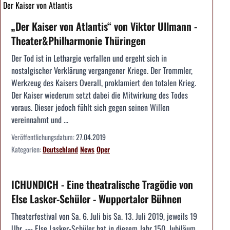
Der Kaiser von Atlantis
„Der Kaiser von Atlantis“ von Viktor Ullmann -
Theater&Philharmonie Thüringen
Der Tod ist in Lethargie verfallen und ergeht sich in
nostalgischer Verklärung vergangener Kriege. Der Trommler,
Werkzeug des Kaisers Overall, proklamiert den totalen Krieg.
Der Kaiser wiederum setzt dabei die Mitwirkung des Todes
voraus. Dieser jedoch fühlt sich gegen seinen Willen
vereinnahmt und ...
Veröffentlichungsdatum:
27.04.2019
Kategorien:
Deutschland
News
Oper
ICHUNDICH - Eine theatralische Tragödie von
Else Lasker-Schüler - Wuppertaler Bühnen
Theaterfestival von Sa. 6. Juli bis Sa. 13. Juli 2019, jeweils 19
Uhr. --- Else Lasker-Schüler hat in diesem Jahr 150. Jubiläum