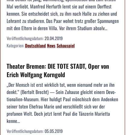
Mal verliebt. Manfred Herfurth lernt sie auf einem Dorffest
kennen. Sie entscheidet sich, zu ihm nach Halle zu ziehen und
Lehramt zu studieren. Das Paar wohnt trotz großer Spannungen
mit den Eltern in deren Villa. Vor ihrem Studium absolv...
Veröffentlichungsdatum:
20.04.2019
Kategorien:
Deutschland
News
Schauspiel
Theater Bremen: DIE TOTE STADT, Oper von
Erich Wolfgang Korngold
„Der Mensch ist erst wirklich tot, wenn niemand mehr an ihn
denkt.“ (Bertolt Brecht) — Sein Zuhause gleicht einem Devo­
tionalien-Museum. Hier huldigt Paul mönchisch dem Anden­ken
seiner toten Ehefrau Marie und verschließt sich vor der
profanen Welt. Doch jetzt lernt Paul die Tänzerin Mariet­ta
kenne...
Veröffentlichungsdatum:
05.05.2019