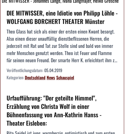
DIE MITWISSER - Johannes Lange, Ivana Langmajer, Heiko Grosche
DIE MITWISSER, eine Idiotie von Philipp Löhle -
WOLFGANG BORCHERT THEATER Münster
Theo Glass hat sich als einer der ersten einen Kwant besorgt.
Also einen dieser unauffällig dienstbeflissenen Herren, die
jederzeit mit Rat und Tat zur Stelle sind und bald von immer
mehr Menschen genutzt werden. Theo ist Feuer und Flamme
für seinen neuen Freund. Der smarte Herr K. erleichtert ihm z...
Veröffentlichungsdatum:
05.04.2019
Kategorien:
Deutschland
News
Schauspiel
Urfaufführung: "Der geteilte Himmel",
Erzählung von Christa Wolf in einer
Bühnenfassung von Ann-Kathrin Hanss -
Theater Eisleben:
Rita Seidel ist jung, warmherzig, optimistisch und zum ersten