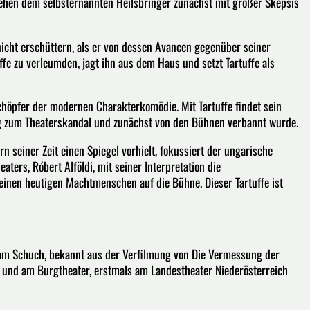
ehen dem selbsternannten Heilsbringer zunächst mit großer Skepsis
nicht erschüttern, als er von dessen Avancen gegenüber seiner
ffe zu verleumden, jagt ihn aus dem Haus und setzt Tartuffe als
 Schöpfer der modernen Charakterkomödie. Mit Tartuffe findet sein
ng zum Theaterskandal und zunächst von den Bühnen verbannt wurde.
 seiner Zeit einen Spiegel vorhielt, fokussiert der ungarische
ters, Róbert Alföldi, mit seiner Interpretation die
einen heutigen Machtmenschen auf die Bühne. Dieser Tartuffe ist
ham Schuch, bekannt aus der Verfilmung von Die Vermessung der
und am Burgtheater, erstmals am Landestheater Niederösterreich