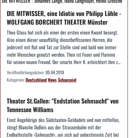
DIE MITWISSER - Johannes Lange, Ivana Langmajer, Heiko Grosche
DIE MITWISSER, eine Idiotie von Philipp Löhle -
WOLFGANG BORCHERT THEATER Münster
Theo Glass hat sich als einer der ersten einen Kwant besorgt.
Also einen dieser unauffällig dienstbeflissenen Herren, die
jederzeit mit Rat und Tat zur Stelle sind und bald von immer
mehr Menschen genutzt werden. Theo ist Feuer und Flamme
für seinen neuen Freund. Der smarte Herr K. erleichtert ihm z...
Veröffentlichungsdatum:
05.04.2019
Kategorien:
Deutschland
News
Schauspiel
Theater St.Gallen: "Endstation Sehnsucht" von
Tennessee Williams
Einst Angehörige des Südstaaten-Geldadels und nun mittellos,
steigt Blanche DuBois aus der Strassenbahn mit der
Endhaltestelle ‹Sehnsucht›, um sich auf unbestimmte Zeit bei