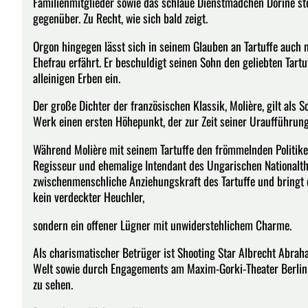
Familienmitglieder sowie das schlaue Dienstmädchen Dorine st
gegenüber. Zu Recht, wie sich bald zeigt.
Orgon hingegen lässt sich in seinem Glauben an Tartuffe auch 
Ehefrau erfährt. Er beschuldigt seinen Sohn den geliebten Tartu
alleinigen Erben ein.
Der große Dichter der französischen Klassik, Molière, gilt als
Werk einen ersten Höhepunkt, der zur Zeit seiner Uraufführu
Während Molière mit seinem Tartuffe den frömmelnden Politikern
Regisseur und ehemalige Intendant des Ungarischen Nationalthea
zwischenmenschliche Anziehungskraft des Tartuffe und bringt 
kein verdeckter Heuchler,
sondern ein offener Lügner mit unwiderstehlichem Charme.
Als charismatischer Betrüger ist Shooting Star Albrecht Abra
Welt sowie durch Engagements am Maxim-Gorki-Theater Berlin 
zu sehen.