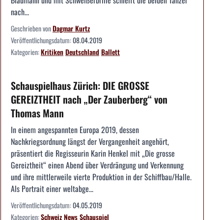
Blaumann und mit Schweißerbrille schleift die beiden Tänzer
nach...
Geschrieben von
Dagmar Kurtz
Veröffentlichungsdatum:
08.04.2019
Kategorien:
Kritiken
Deutschland
Ballett
Schauspielhaus Zürich: DIE GROSSE
GEREIZTHEIT nach „Der Zauberberg“ von
Thomas Mann
In einem angespannten Europa 2019, dessen
Nachkriegsordnung längst der Vergangenheit angehört,
präsentiert die Regisseurin Karin Henkel mit „Die grosse
Gereiztheit“ einen Abend über Verdrängung und Verkennung
und ihre mittlerweile vierte Produktion in der Schiffbau/Halle.
Als Portrait einer weltabge...
Veröffentlichungsdatum:
04.05.2019
Kategorien:
Schweiz
News
Schauspiel