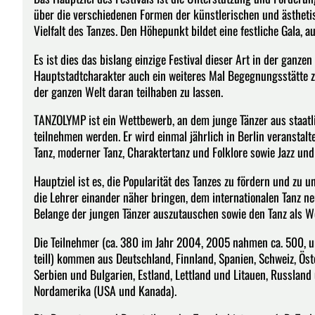
über die verschiedenen Formen der künstlerischen und ästhetisc
Vielfalt des Tanzes. Den Höhepunkt bildet eine festliche Gala, a
Es ist dies das bislang einzige Festival dieser Art in der gan
Hauptstadtcharakter auch ein weiteres Mal Begegnungsstätte 
der ganzen Welt daran teilhaben zu lassen.
TANZOLYMP ist ein Wettbewerb, an dem junge Tänzer aus staat
teilnehmen werden. Er wird einmal jährlich in Berlin veranstalt
Tanz, moderner Tanz, Charaktertanz und Folklore sowie Jazz und
Hauptziel ist es, die Popularität des Tanzes zu fördern und zu u
die Lehrer einander näher bringen, dem internationalen Tanz n
Belange der jungen Tänzer auszutauschen sowie den Tanz als We
Die Teilnehmer (ca. 380 im Jahr 2004, 2005 nahmen ca. 500, u
teill) kommen aus Deutschland, Finnland, Spanien, Schweiz, Öste
Serbien und Bulgarien, Estland, Lettland und Litauen, Russland
Nordamerika (USA und Kanada).