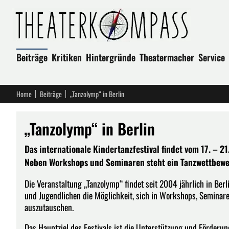
Beiträge
Kritiken
Hintergründe
Theatermacher
Service
Home
Beiträge
„Tanzolymp“ in Berlin
„Tanzolymp“ in Berlin
Das internationale Kindertanzfestival findet vom 17. – 21
Neben Workshops und Seminaren steht ein Tanzwettbewer
Die Veranstaltung „Tanzolymp“ findet seit 2004 jährlich in Ber
und Jugendlichen die Möglichkeit, sich in Workshops, Seminar
auszutauschen.
Das Hauptziel des Festivals ist die Unterstützung und Förderun