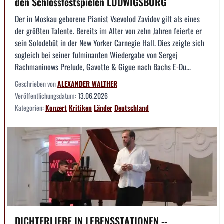
den Schlossfestspielen LUDWIGSBURG
Der in Moskau geborene Pianist Vsevolod Zavidov gilt als eines
der größten Talente. Bereits im Alter von zehn Jahren feierte er
sein Solodebüt in der New Yorker Carnegie Hall. Dies zeigte sich
sogleich bei seiner fulminanten Wiedergabe von Sergej
Rachmaninows Prelude, Gavotte & Gigue nach Bachs E-Du...
Geschrieben von
ALEXANDER WALTHER
Veröffentlichungsdatum:
13.06.2026
Kategorien:
Konzert
Kritiken
Länder
Deutschland
DICHTERLIEBE IN LEBENSSTATIONEN --