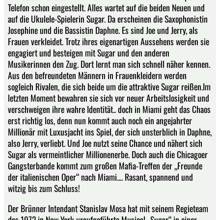
Telefon schon eingestellt. Alles wartet auf die beiden Neuen und
auf die Ukulele-Spielerin Sugar. Da erscheinen die Saxophonistin
Josephine und die Bassistin Daphne. Es sind Joe und Jerry, als
Frauen verkleidet. Trotz ihres eigenartigen Aussehens werden sie
engagiert und besteigen mit Sugar und den anderen
Musikerinnen den Zug. Dort lernt man sich schnell näher kennen.
Aus den befreundeten Männern in Frauenkleidern werden
sogleich Rivalen, die sich beide um die attraktive Sugar reißen.Im
letzten Moment bewahren sie sich vor neuer Arbeitslosigkeit und
verschweigen ihre wahre Identität.. doch in Miami geht das Chaos
erst richtig los, denn nun kommt auch noch ein angejahrter
Millionär mit Luxusjacht ins Spiel, der sich unsterblich in Daphne,
also Jerry, verliebt. Und Joe nutzt seine Chance und nähert sich
Sugar als vermeintlicher Millionenerbe. Doch auch die Chicagoer
Gangsterbande kommt zum großen Mafia-Treffen der „Freunde
der italienischen Oper“ nach Miami.... Rasant, spannend und
witzig bis zum Schluss!
Der Brünner Intendant Stanislav Mosa hat mit seinem Regieteam
das 1972 in New York uraufgeführte Musical „Sugar“ in einer