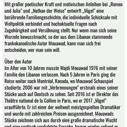
Mit großer poetischer Kraft und motivischen Anleihen bei „Romeo
und Julia“ und „Nathan der Weise“ entwirft „Vögel“ eine
berührende Familiengeschichte, die individuelle Schicksale mit
Weltpolitik verbindet und hochaktuelle Fragen nach
Zugehörigkeit und Versöhnung stellt. Nur wenn man sich seine
Wurzeln bewusstmacht, so der aus dem Libanon stammende
frankokanadische Autor Mouawad, kann man sich frei
entscheiden, wer man sein will.
Über den Autor
Im Alter von 10 Jahren musste Wajdi Mouawad 1976 mit seiner
Familie den Libanon verlassen. Nach 5 Jahren in Paris ging die
Reise weiter nach Montréal, Kanada, wo Mouawad Schauspiel
studierte. 2006 war mit „Verbrennungen“ erstmals eines seiner
Stücke auch auf Deutsch zu sehen. Seit 2016 ist er Direktor des
Théâtre national de la Colline in Paris, wo er 2017 „Vögel“
uraufführte. Er ist einer der weltweit meistgespielten Dramatiker
und wurde mit zahlreichen Preisen ausgezeichnet. Mouawads
Stücke zeichnen sich aus durch eine große dramatische Wucht
und eine poetisch verdichtete Sprache. Immer wieder gelingt es