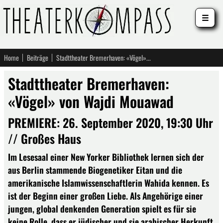
☰
Home
Beiträge
Stadttheater Bremerhaven: «Vögel» von Wajdi Mouawad
Stadttheater Bremerhaven:
«Vögel» von Wajdi Mouawad
PREMIERE: 26. September 2020, 19:30 Uhr
// Großes Haus
Im Lesesaal einer New Yorker Bibliothek lernen sich der
aus Berlin stammende Biogenetiker Eitan und die
amerikanische Islamwissenschaftlerin Wahida kennen. Es
ist der Beginn einer großen Liebe. Als Angehörige einer
jungen, global denkenden Generation spielt es für sie
keine Rolle, dass er jüdischer und sie arabischer Herkunft