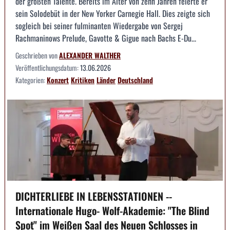
der größten Talente. Bereits im Alter von zehn Jahren feierte er
sein Solodebüt in der New Yorker Carnegie Hall. Dies zeigte sich
sogleich bei seiner fulminanten Wiedergabe von Sergej
Rachmaninows Prelude, Gavotte & Gigue nach Bachs E-Du...
Geschrieben von
ALEXANDER WALTHER
Veröffentlichungsdatum:
13.06.2026
Kategorien:
Konzert
Kritiken
Länder
Deutschland
DICHTERLIEBE IN LEBENSSTATIONEN --
Internationale Hugo- Wolf-Akademie: "The Blind
Spot" im Weißen Saal des Neuen Schlosses in