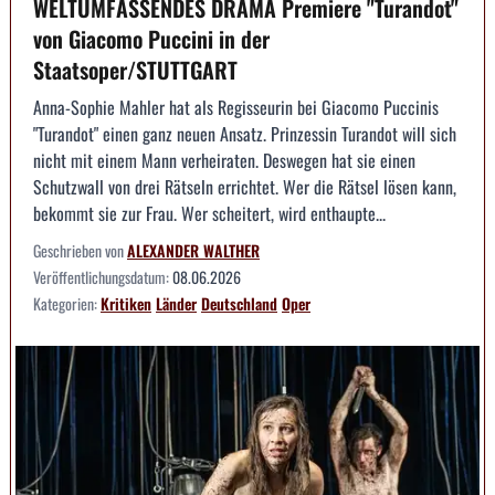
WELTUMFASSENDES DRAMA Premiere "Turandot"
von Giacomo Puccini in der
Staatsoper/STUTTGART
Anna-Sophie Mahler hat als Regisseurin bei Giacomo Puccinis
"Turandot" einen ganz neuen Ansatz. Prinzessin Turandot will sich
nicht mit einem Mann verheiraten. Deswegen hat sie einen
Schutzwall von drei Rätseln errichtet. Wer die Rätsel lösen kann,
bekommt sie zur Frau. Wer scheitert, wird enthaupte...
Geschrieben von
ALEXANDER WALTHER
Veröffentlichungsdatum:
08.06.2026
Kategorien:
Kritiken
Länder
Deutschland
Oper