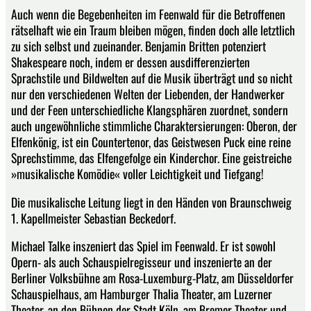
Auch wenn die Bege­benheiten im Feenwald für die Betroffenen
rätselhaft wie ein Traum bleiben mögen, finden doch alle letztlich
zu sich selbst und zueinander. Benjamin Britten potenziert
Shakespeare noch, indem er dessen aus­differenzierten
Sprachstile und Bildwelten auf die Musik überträgt und so nicht
nur den verschiedenen Welten der Liebenden, der Handwerker
und der Feen unterschiedliche Klangsphären zuordnet, sondern
auch ungewöhnliche stimmliche Charaktersierungen: Oberon, der
Elfenkönig, ist ein Countertenor, das Geistwesen Puck eine reine
Sprechstimme, das Elfengefolge ein Kinderchor. Eine geistreiche
»musikalische Komödie« voller Leichtigkeit und Tiefgang!
Die musikalische Leitung liegt in den Händen von Braunschweig
1. Kapellmeister Sebastian Beckedorf.
Michael Talke inszeniert das Spiel im Feenwald. Er ist sowohl
Opern- als auch Schauspielregisseur und inszenierte an der
Berliner Volks­bühne am Rosa-Luxemburg-Platz, am Düsseldorfer
Schauspielhaus, am Hamburger Thalia Theater, am Luzerner
Theater, an den Bühnen der Stadt Köln, am Bremer Theater und