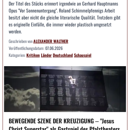
Der Titel des Stücks erinnert irgendwie an Gerhard Hauptmanns
Opus "Vor Sonnenuntergang". Roland Schimmelpfennigs Arbeit
besitzt aber nicht die gleiche literarische Qualität. Trotzdem gibt
es originelle Einfälle, die immer wieder plastisch umgesetzt
werden.
Geschrieben von
ALEXANDER WALTHER
Veröffentlichungsdatum:
07.06.2026
Kategorien:
Kritiken
Länder
Deutschland
Schauspiel
BEWEGENDE SZENE DER KREUZIGUNG -- "Jesus
Christ Superstar" als Gastspiel des Pfalztheaters