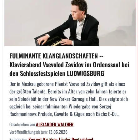
FULMINANTE KLANGLANDSCHAFTEN --
Klavierabend Vsevolod Zavidov im Ordenssaal bei
den Schlossfestspielen LUDWIGSBURG
Der in Moskau geborene Pianist Vsevolod Zavidov gilt als eines
der größten Talente. Bereits im Alter von zehn Jahren feierte er
sein Solodebüt in der New Yorker Carnegie Hall. Dies zeigte sich
sogleich bei seiner fulminanten Wiedergabe von Sergej
Rachmaninows Prelude, Gavotte & Gigue nach Bachs E-Du...
Geschrieben von
ALEXANDER WALTHER
Veröffentlichungsdatum:
13.06.2026
Kategorien:
Konzert
Kritiken
Länder
Deutschland