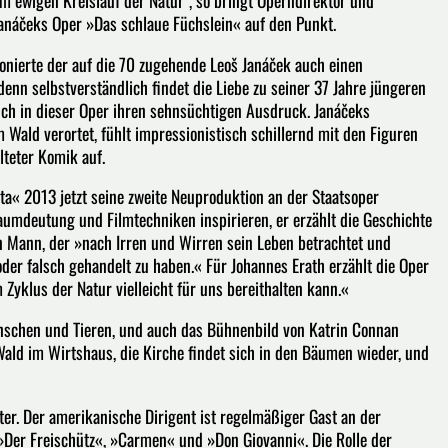
im ewigen Kreislauf der Natur", so bringt Operndirektor und
anáčeks Oper »Das schlaue Füchslein« auf den Punkt.
nierte der auf die 70 zugehende Leoš Janáček auch einen
 denn selbstverständlich findet die Liebe zu seiner 37 Jahre jüngeren
auch in dieser Oper ihren sehnsüchtigen Ausdruck. Janáčeks
Wald verortet, fühlt impressionistisch schillernd mit den Figuren
lteter Komik auf.
ta« 2013 jetzt seine zweite Neuproduktion an der Staatsoper
aumdeutung und Filmtechniken inspirieren, er erzählt die Geschichte
in Mann, der »nach Irren und Wirren sein Leben betrachtet und
der falsch gehandelt zu haben.« Für Johannes Erath erzählt die Oper
Zyklus der Natur vielleicht für uns bereithalten kann.«
nschen und Tieren, und auch das Bühnenbild von Katrin Connan
Wald im Wirtshaus, die Kirche findet sich in den Bäumen wieder, und
ter. Der amerikanische Dirigent ist regelmäßiger Gast an der
 »Der Freischütz«, »Carmen« und »Don Giovanni«. Die Rolle der