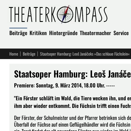
Beiträge
Kritiken
Hintergründe
Theatermacher
Service
Home
Beiträge
Staatsoper Hamburg: Leoš Janáčeks »Das schlaue Füchslein«
Staatsoper Hamburg: Leoš Janáče
Premiere: Sonntag, 9. März 2014, 18.00 Uhr. -----
"Ein Förster schläft im Wald, die Tiere wecken ihn, und 
ihm aber wieder entkommt. Die Füchsin trifft einen Fuchs
Der Förster, der Schulmeister und der Pfarrer betrinken sich 
Überfall der Füchse auf einen Geflügelhändler wird die Füchs