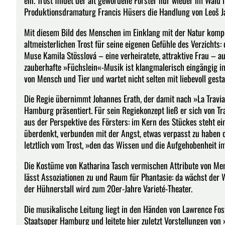
ein. Trost findet der alt gewordene Förster nur wieder im Wald 
Produktionsdramaturg Francis Hüsers die Handlung von Leoš J
Mit diesem Bild des Menschen im Einklang mit der Natur kompo
altmeisterlichen Trost für seine eigenen Gefühle des Verzichts:
Muse Kamila Stösslová – eine verheiratete, attraktive Frau – 
zauberhafte »Füchslein«-Musik ist klangmalerisch eingängig im 
von Mensch und Tier und wartet nicht selten mit liebevoll gesta
Die Regie übernimmt Johannes Erath, der damit nach »La Travia
Hamburg präsentiert. Für sein Regiekonzept ließ er sich von Tr
aus der Perspektive des Försters: im Kern des Stückes steht e
überdenkt, verbunden mit der Angst, etwas verpasst zu haben o
letztlich vom Trost, »den das Wissen und die Aufgehobenheit im 
Die Kostüme von Katharina Tasch vermischen Attribute von Me
lässt Assoziationen zu und Raum für Phantasie: da wächst der 
der Hühnerstall wird zum 20er-Jahre Varieté-Theater.
Die musikalische Leitung liegt in den Händen von Lawrence Fos
Staatsoper Hamburg und leitete hier zuletzt Vorstellungen von