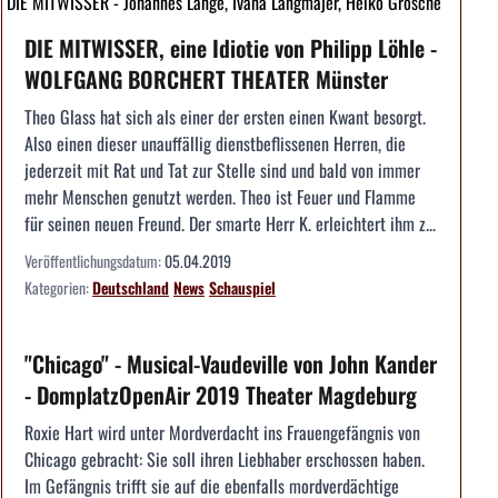
DIE MITWISSER - Johannes Lange, Ivana Langmajer, Heiko Grosche
DIE MITWISSER, eine Idiotie von Philipp Löhle -
WOLFGANG BORCHERT THEATER Münster
Theo Glass hat sich als einer der ersten einen Kwant besorgt.
Also einen dieser unauffällig dienstbeflissenen Herren, die
jederzeit mit Rat und Tat zur Stelle sind und bald von immer
mehr Menschen genutzt werden. Theo ist Feuer und Flamme
für seinen neuen Freund. Der smarte Herr K. erleichtert ihm z...
Veröffentlichungsdatum:
05.04.2019
Kategorien:
Deutschland
News
Schauspiel
"Chicago" - Musical-Vaudeville von John Kander
- DomplatzOpenAir 2019 Theater Magdeburg
Roxie Hart wird unter Mordverdacht ins Frauengefängnis von
Chicago gebracht: Sie soll ihren Liebhaber erschossen haben.
Im Gefängnis trifft sie auf die ebenfalls mordverdächtige