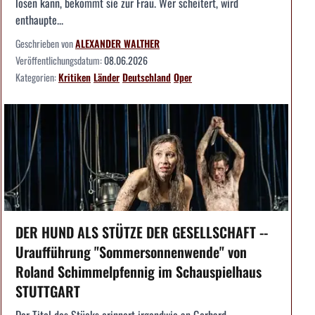
lösen kann, bekommt sie zur Frau. Wer scheitert, wird
enthaupte...
Geschrieben von
ALEXANDER WALTHER
Veröffentlichungsdatum:
08.06.2026
Kategorien:
Kritiken
Länder
Deutschland
Oper
DER HUND ALS STÜTZE DER GESELLSCHAFT --
Uraufführung "Sommersonnenwende" von
Roland Schimmelpfennig im Schauspielhaus
STUTTGART
Der Titel des Stücks erinnert irgendwie an Gerhard