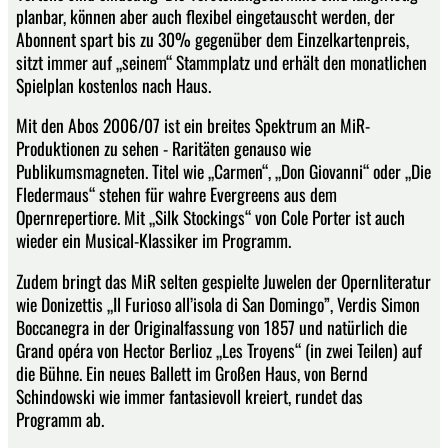
planbar, können aber auch flexibel eingetauscht werden, der
Abonnent spart bis zu 30% gegenüber dem Einzelkartenpreis,
sitzt immer auf „seinem“ Stammplatz und erhält den monatlichen
Spielplan kostenlos nach Haus.
Mit den Abos 2006/07 ist ein breites Spektrum an MiR-
Produktionen zu sehen - Raritäten genauso wie
Publikumsmagneten. Titel wie „Carmen“, „Don Giovanni“ oder „Die
Fledermaus“ stehen für wahre Evergreens aus dem
Opernrepertiore. Mit „Silk Stockings“ von Cole Porter ist auch
wieder ein Musical-Klassiker im Programm.
Zudem bringt das MiR selten gespielte Juwelen der Opernliteratur
wie Donizettis „Il Furioso all’isola di San Domingo”, Verdis Simon
Boccanegra in der Originalfassung von 1857 und natürlich die
Grand opéra von Hector Berlioz „Les Troyens“ (in zwei Teilen) auf
die Bühne. Ein neues Ballett im Großen Haus, von Bernd
Schindowski wie immer fantasievoll kreiert, rundet das
Programm ab.