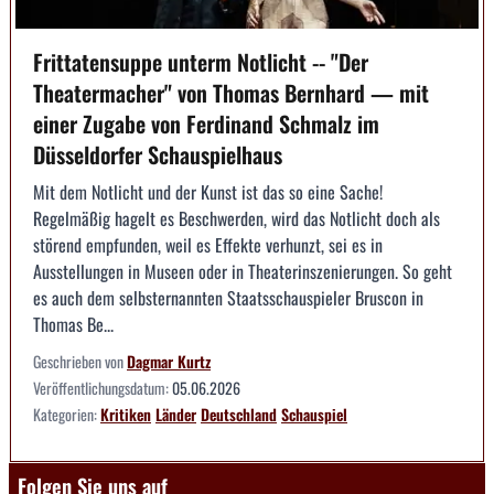
Frittatensuppe unterm Notlicht -- "Der
Theatermacher" von Thomas Bernhard — mit
einer Zugabe von Ferdinand Schmalz im
Düsseldorfer Schauspielhaus
Mit dem Notlicht und der Kunst ist das so eine Sache!
Regelmäßig hagelt es Beschwerden, wird das Notlicht doch als
störend empfunden, weil es Effekte verhunzt, sei es in
Ausstellungen in Museen oder in Theaterinszenierungen. So geht
es auch dem selbsternannten Staatsschauspieler Bruscon in
Thomas Be...
Geschrieben von
Dagmar Kurtz
Veröffentlichungsdatum:
05.06.2026
Kategorien:
Kritiken
Länder
Deutschland
Schauspiel
Folgen Sie uns auf