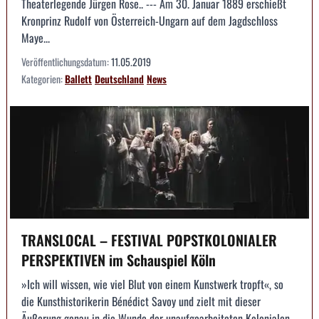
Theaterlegende Jürgen Rose.. --- Am 30. Januar 1889 erschießt
Kronprinz Rudolf von Österreich-Ungarn auf dem Jagdschloss
Maye...
Veröffentlichungsdatum:
11.05.2019
Kategorien:
Ballett
Deutschland
News
TRANSLOCAL – FESTIVAL POPSTKOLONIALER
PERSPEKTIVEN im Schauspiel Köln
»Ich will wissen, wie viel Blut von einem Kunstwerk tropft«, so
die Kunsthistorikerin Bénédict Savoy und zielt mit dieser
Äußerung genau in die Wunde der unaufgearbeiteten Kolonialen