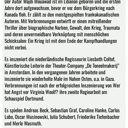
Der Autor Wajdi Mouawad ist im Libanon geboren und die ersten
Jahre dort aufgewachsen, bevor er vor dem Bürgerkrieg nach
Kanada floh. Er zählt zu den meistgespielten frankokanadischen
Autoren. Mit Verbrennungen entwirft er einen mitreißender
Thriller über biographische Narben, Gewalt, den Krieg, Traumata
und deren unvermeidbare Verknüpfung mit menschlichen
Schicksalen: Ein Krieg ist mit dem Ende der Kampfhandlungen
nicht vorbei.
Es inszeniert die niederländische Regisseurin Liesbeth Coltof,
Künstlerische Leiterin der Theater-Company „De Toneelmakerij“
in Amsterdam. In den vergangenen Jahren arbeitete und
inszenierte sie wiederholte Male im Nahen Osten, u.a. in Gaza.
Verbrennungen ist nach der erfolgreichen Inszenierung von Wer
hat Angst vor Virginia Woolf? ihre zweite Regiearbeit am
Schauspiel Dortmund.
Es spielen Andreas Beck, Sebastian Graf, Caroline Hanke, Carlos
Lobo, Oscar Musinowski, Julia Schubert, Friederike Tiefenbacher
und Merle Wasmuth.