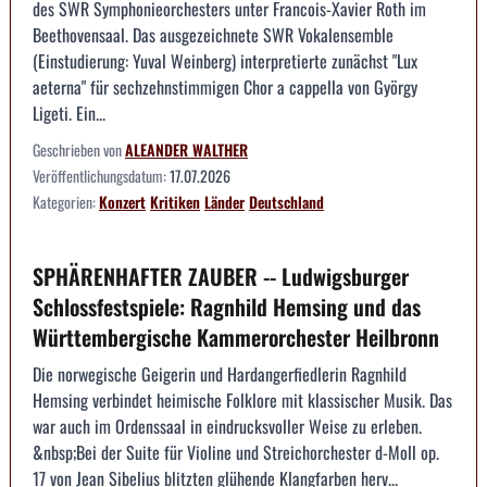
des SWR Symphonieorchesters unter Francois-Xavier Roth im
Beethovensaal. Das ausgezeichnete SWR Vokalensemble
(Einstudierung: Yuval Weinberg) interpretierte zunächst "Lux
aeterna" für sechzehnstimmigen Chor a cappella von György
Ligeti. Ein...
Geschrieben von
ALEANDER WALTHER
Veröffentlichungsdatum:
17.07.2026
Kategorien:
Konzert
Kritiken
Länder
Deutschland
SPHÄRENHAFTER ZAUBER -- Ludwigsburger
Schlossfestspiele: Ragnhild Hemsing und das
Württembergische Kammerorchester Heilbronn
Die norwegische Geigerin und Hardangerfiedlerin Ragnhild
Hemsing verbindet heimische Folklore mit klassischer Musik. Das
war auch im Ordenssaal in eindrucksvoller Weise zu erleben.
&nbsp;Bei der Suite für Violine und Streichorchester d-Moll op.
17 von Jean Sibelius blitzten glühende Klangfarben herv...