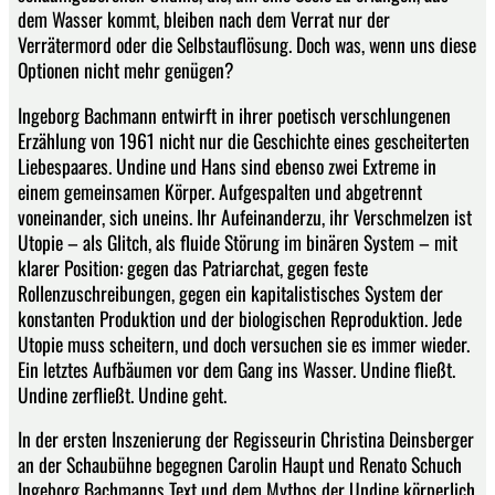
dem Wasser kommt, bleiben nach dem Verrat nur der
Verrätermord oder die Selbstauflösung. Doch was, wenn uns diese
Optionen nicht mehr genügen?
Ingeborg Bachmann entwirft in ihrer poetisch verschlungenen
Erzählung von 1961 nicht nur die Geschichte eines gescheiterten
Liebespaares. Undine und Hans sind ebenso zwei Extreme in
einem gemeinsamen Körper. Aufgespalten und abgetrennt
voneinander, sich uneins. Ihr Aufeinanderzu, ihr Verschmelzen ist
Utopie – als Glitch, als fluide Störung im binären System – mit
klarer Position: gegen das Patriarchat, gegen feste
Rollenzuschreibungen, gegen ein kapitalistisches System der
konstanten Produktion und der biologischen Reproduktion. Jede
Utopie muss scheitern, und doch versuchen sie es immer wieder.
Ein letztes Aufbäumen vor dem Gang ins Wasser. Undine fließt.
Undine zerfließt. Undine geht.
In der ersten Inszenierung der Regisseurin Christina Deinsberger
an der Schaubühne begegnen Carolin Haupt und Renato Schuch
Ingeborg Bachmanns Text und dem Mythos der Undine körperlich