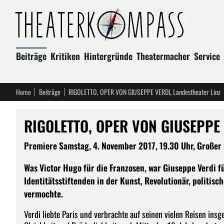
Beiträge
Kritiken
Hintergründe
Theatermacher
Service
Home
Beiträge
RIGOLETTO, OPER VON GIUSEPPE VERDI, Landestheater Linz
RIGOLETTO, OPER VON GIUSEPPE V
Premiere Samstag, 4. November 2017, 19.30 Uhr, Großer S
Was Victor Hugo für die Franzosen, war Giuseppe Verdi fü
Identitätsstiftenden in der Kunst, Revolutionär, politis
vermochte.
Verdi liebte Paris und verbrachte auf seinen vielen Reisen insge