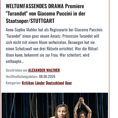
WELTUMFASSENDES DRAMA Premiere
"Turandot" von Giacomo Puccini in der
Staatsoper/STUTTGART
Anna-Sophie Mahler hat als Regisseurin bei Giacomo Puccinis
"Turandot" einen ganz neuen Ansatz. Prinzessin Turandot will
sich nicht mit einem Mann verheiraten. Deswegen hat sie
einen Schutzwall von drei Rätseln errichtet. Wer die Rätsel
lösen kann, bekommt sie zur Frau. Wer scheitert, wird
enthaupte...
Geschrieben von
ALEXANDER WALTHER
Veröffentlichungsdatum:
08.06.2026
Kategorien:
Kritiken
Länder
Deutschland
Oper