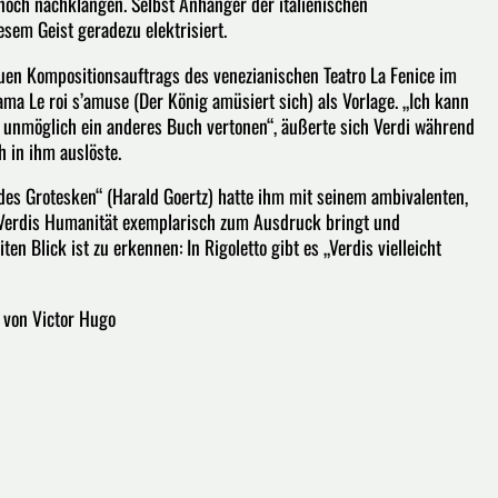
 noch nachklangen. Selbst Anhänger der italienischen
sem Geist geradezu elektrisiert.
uen Kompositionsauftrags des venezianischen Teatro La Fenice im
ama Le roi s’amuse (Der König amüsiert sich) als Vorlage. „Ich kann
n unmöglich ein anderes Buch vertonen“, äußerte sich Verdi während
 in ihm auslöste.
des Grotesken“ (Harald Goertz) hatte ihm mit seinem ambivalenten,
e Verdis Humanität exemplarisch zum Ausdruck bringt und
n Blick ist zu erkennen: In Rigoletto gibt es „Verdis vielleicht
 von Victor Hugo