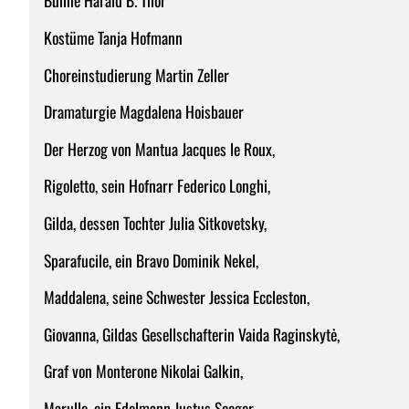
Bühne Harald B. Thor
Kostüme Tanja Hofmann
Choreinstudierung Martin Zeller
Dramaturgie Magdalena Hoisbauer
Der Herzog von Mantua Jacques le Roux,
Rigoletto, sein Hofnarr Federico Longhi,
Gilda, dessen Tochter Julia Sitkovetsky,
Sparafucile, ein Bravo Dominik Nekel,
Maddalena, seine Schwester Jessica Eccleston,
Giovanna, Gildas Gesellschafterin Vaida Raginskytė,
Graf von Monterone Nikolai Galkin,
Marullo, ein Edelmann Justus Seeger,