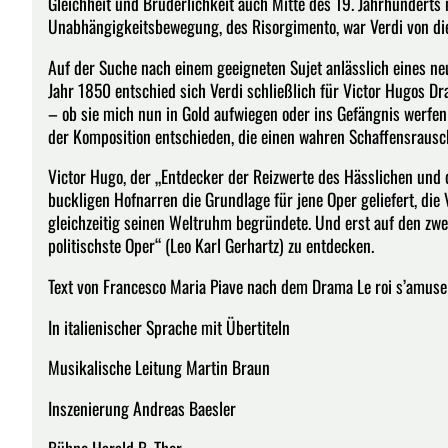
Gleichheit und Brüderlichkeit auch Mitte des 19. Jahrhunderts
Unabhängigkeitsbewegung, des Risorgimento, war Verdi von die
Auf der Suche nach einem geeigneten Sujet anlässlich eines ne
Jahr 1850 entschied sich Verdi schließlich für Victor Hugos Dr
– ob sie mich nun in Gold aufwiegen oder ins Gefängnis werfe
der Komposition entschieden, die einen wahren Schaffensrausch
Victor Hugo, der „Entdecker der Reizwerte des Hässlichen und 
buckligen Hofnarren die Grundlage für jene Oper geliefert, di
gleichzeitig seinen Weltruhm begründete. Und erst auf den zweite
politischste Oper“ (Leo Karl Gerhartz) zu entdecken.
Text von Francesco Maria Piave nach dem Drama Le roi s’amuse
In italienischer Sprache mit Übertiteln
Musikalische Leitung Martin Braun
Inszenierung Andreas Baesler