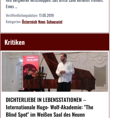
ihre Bergwerke verschleppen. Das dritte Land verheißt Freiheit.
Eines ...
Veröffentlichungsdatum:
17.05.2019
Kategorien:
Österreich
News
Schauspiel
Kritiken
DICHTERLIEBE IN LEBENSSTATIONEN --
Internationale Hugo- Wolf-Akademie: "The
Blind Spot" im Weißen Saal des Neuen