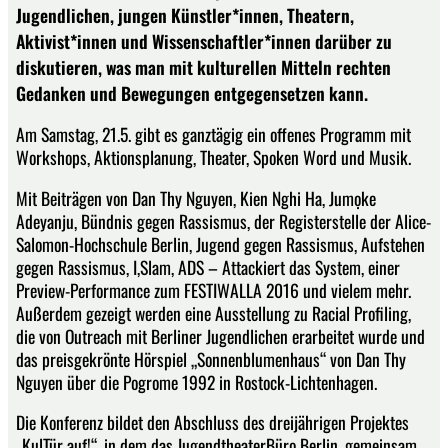
Jugendlichen, jungen Künstler*innen, Theatern,
Aktivist*innen und Wissenschaftler*innen darüber zu
diskutieren, was man mit kulturellen Mitteln rechten
Gedanken und Bewegungen entgegensetzen kann.
Am Samstag, 21.5. gibt es ganztägig ein offenes Programm mit
Workshops, Aktionsplanung, Theater, Spoken Word und Musik.
Mit Beiträgen von Dan Thy Nguyen, Kien Nghi Ha, Jumọke
Adeyanju, Bündnis gegen Rassismus, der Registerstelle der Alice-
Salomon-Hochschule Berlin, Jugend gegen Rassismus, Aufstehen
gegen Rassismus, I,Slam, ADS – Attackiert das System, einer
Preview-Performance zum FESTIWALLA 2016 und vielem mehr.
Außerdem gezeigt werden eine Ausstellung zu Racial Profiling,
die von Outreach mit Berliner Jugendlichen erarbeitet wurde und
das preisgekrönte Hörspiel „Sonnenblumenhaus“ von Dan Thy
Nguyen über die Pogrome 1992 in Rostock-Lichtenhagen.
Die Konferenz bildet den Abschluss des dreijährigen Projektes
„KulTür auf!“, in dem das JugendtheaterBüro Berlin, gemeinsam