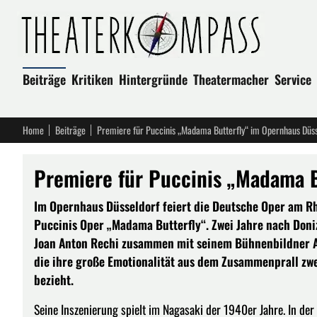
Beiträge
Kritiken
Hintergründe
Theatermacher
Service
Home
Beiträge
Premiere für Puccinis „Madama Butterfly“ im Opernhaus Düss
Premiere für Puccinis „Madama B
Im Opernhaus Düsseldorf feiert die Deutsche Oper am R
Puccinis Oper „Madama Butterfly“. Zwei Jahre nach Doniz
Joan Anton Rechi zusammen mit seinem Bühnenbildner Alf
die ihre große Emotionalität aus dem Zusammen­prall zwe
bezieht.
Seine Inszenierung spielt im Nagasaki der 1940er Jahre. In der