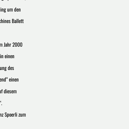
 Ring um den
hines Ballett
 im Jahr 2000
in einen
rung des
rend“ einen
uf diesem
“.
inz Spoerli zum