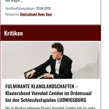
Die Magie ...
Veröffentlichungsdatum:
20.04.2019
Kategorien:
Deutschland
News
Oper
Kritiken
FULMINANTE KLANGLANDSCHAFTEN --
Klavierabend Vsevolod Zavidov im Ordenssaal
bei den Schlossfestspielen LUDWIGSBURG
Der in Moskau geborene Pianist Vsevolod Zavidov gilt als eines