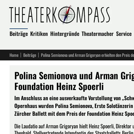
Beiträge
Kritiken
Hintergründe
Theatermacher
Service
Home
Beiträge
Polina Semionova und Arman Grigoryan erhielten den Preis de
Polina Semionova und Arman Grig
Foundation Heinz Spoerli
Im Anschluss an eine ausverkaufte Vorstellung von „Sc
Opernhaus wurden Polina Semionova, Erste Solotänzerin 
Zürcher Ballett mit dem Preis der Foundation Heinz Spoe
Die Laudatio auf Arman Grigoryan hielt Heinz Spoerli, Direktor
Theobald, Stellvertretende Intendantin des Staatsballetts Berlin