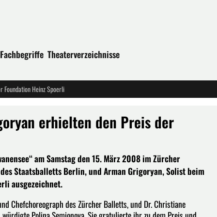
Fachbegriffe
Theaterverzeichnisse
r Foundation Heinz Spoerli
oryan erhielten den Preis der
hwanensee“ am Samstag den 15. März 2008 im Zürcher
des Staatsballetts Berlin, und Arman Grigoryan, Solist beim
rli ausgezeichnet.
 und Chefchoreograph des Zürcher Balletts, und Dr. Christiane
, würdigte Polina Semionova. Sie gratulierte ihr zu dem Preis und