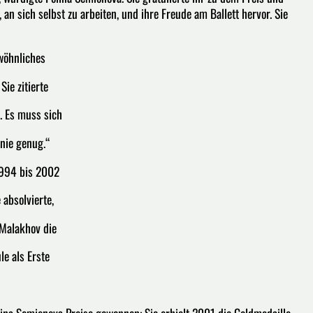
n sich selbst zu arbeiten, und ihre Freude am Ballett hervor. Sie
wöhnliches
Sie zitierte
t. Es muss sich
 nie genug.“
1994 bis 2002
 absolvierte,
 Malakhov die
le als Erste
lina Semionova Preise gewonnen: Sie erhielt 2001 die Goldmedaille