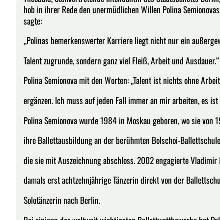
hob in ihrer Rede den unermüdlichen Willen Polina Semionovas, a
sagte:
„Polinas bemerkenswerter Karriere liegt nicht nur ein außerge
Talent zugrunde, sondern ganz viel Fleiß, Arbeit und Ausdauer.“ 
Polina Semionova mit den Worten: „Talent ist nichts ohne Arbei
ergänzen. Ich muss auf jeden Fall immer an mir arbeiten, es ist
Polina Semionova wurde 1984 in Moskau geboren, wo sie von 
ihre Ballettausbildung an der berühmten Bolschoi-Ballettschule
die sie mit Auszeichnung abschloss. 2002 engagierte Vladimir
damals erst achtzehnjährige Tänzerin direkt von der Ballettschu
Solotänzerin nach Berlin.
Bei einigen der weltweit wichtigsten Ballettwettbewerbe hat Po