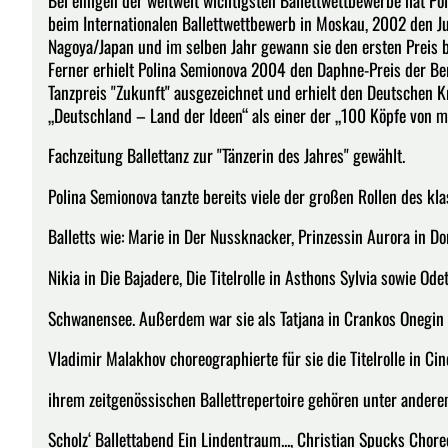
beim Internationalen Ballettwettbewerb in Moskau, 2002 den Ju
Nagoya/Japan und im selben Jahr gewann sie den ersten Prei
Ferner erhielt Polina Semionova 2004 den Daphne-Preis der B
Tanzpreis "Zukunft" ausgezeichnet und erhielt den Deutschen
„Deutschland – Land der Ideen“ als einer der „100 Köpfe von m
Fachzeitung Ballettanz zur "Tänzerin des Jahres" gewählt.
Polina Semionova tanzte bereits viele der großen Rollen des kl
Balletts wie: Marie in Der Nussknacker, Prinzessin Aurora in D
Nikia in Die Bajadere, Die Titelrolle in Asthons Sylvia sowie Ode
Schwanensee. Außerdem war sie als Tatjana in Crankos Onegin 
Vladimir Malakhov choreographierte für sie die Titelrolle in Cin
ihrem zeitgenössischen Ballettrepertoire gehören unter ander
Scholz‘ Ballettabend Ein Lindentraum..., Christian Spucks Chore