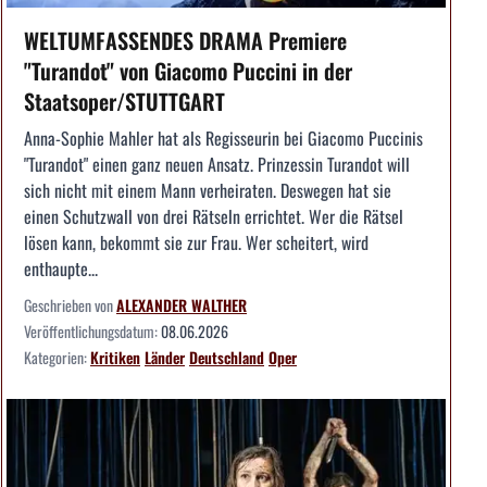
WELTUMFASSENDES DRAMA Premiere
"Turandot" von Giacomo Puccini in der
Staatsoper/STUTTGART
Anna-Sophie Mahler hat als Regisseurin bei Giacomo Puccinis
"Turandot" einen ganz neuen Ansatz. Prinzessin Turandot will
sich nicht mit einem Mann verheiraten. Deswegen hat sie
einen Schutzwall von drei Rätseln errichtet. Wer die Rätsel
lösen kann, bekommt sie zur Frau. Wer scheitert, wird
enthaupte...
Geschrieben von
ALEXANDER WALTHER
Veröffentlichungsdatum:
08.06.2026
Kategorien:
Kritiken
Länder
Deutschland
Oper