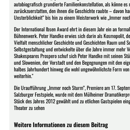
autobiografisch grundierte Familienkonstellation, als könne es 
zurückzuerstatten, den ihnen die Geschichte raubte – davon ha
Unsterblichkeit“ bis hin zu einem Meisterwerk wie „Immer noc
Der International Ibsen Award ehrt in diesem Jahr ein an formal
Bühnenwerk. Peter Handke erwies sich darin als Kosmopolit, der
Vielfalt menschlicher Geschichte und Geschichten Raum und Sch
Selbstgestaltung und entwickelte über die Jahre immer mehr 
Shakespeares Prospero schuf sich Peter Handke mit seinen Stück
und Slowenien, der Vorstadt und den Begegnungen mit den eig
halbes Jahrhundert hinweg die wohl ungewöhnlichste Form von 
weiterhin."
Die Uraufführung „Immer noch Sturm“, Premiere am 17. Septem
Salzburger Festspiele, wurde mit dem Mülheimer Dramatikerp
Stück des Jahres 2012 gewählt und zu etlichen Gastspielen eing
Theater zu sehen
Weitere Informationen zu diesem Beitrag