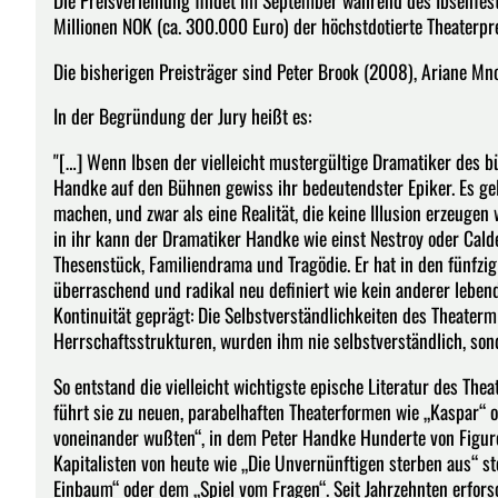
Die Preisverleihung findet im September während des Ibsenfesti
Millionen NOK (ca. 300.000 Euro) der höchstdotierte Theaterpre
Die bisherigen Preisträger sind Peter Brook (2008), Ariane Mn
In der Begründung der Jury heißt es:
"[…] Wenn Ibsen der vielleicht mustergültige Dramatiker des bürg
Handke auf den Bühnen gewiss ihr bedeutendster Epiker. Es geli
machen, und zwar als eine Realität, die keine Illusion erzeugen w
in ihr kann der Dramatiker Handke wie einst Nestroy oder Cal
Thesenstück, Familiendrama und Tragödie. Er hat in den fünfzig 
überraschend und radikal neu definiert wie kein anderer lebende
Kontinuität geprägt: Die Selbstverständlichkeiten des Theater
Herrschaftsstrukturen, wurden ihm nie selbstverständlich, son
So entstand die vielleicht wichtigste epische Literatur des T
führt sie zu neuen, parabelhaften Theaterformen wie „Kaspar“ o
voneinander wußten“, in dem Peter Handke Hunderte von Figuren
Kapitalisten von heute wie „Die Unvernünftigen sterben aus“ s
Einbaum“ oder dem „Spiel vom Fragen“. Seit Jahrzehnten erfor