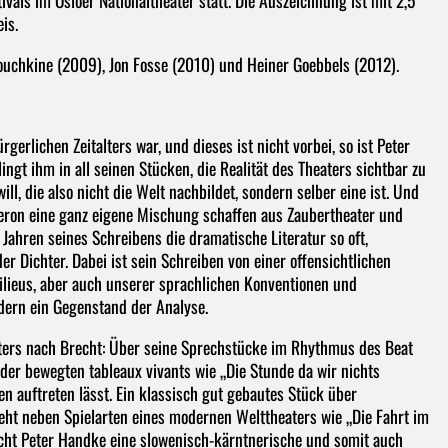
vals im Osloer Nationaltheater statt. Die Auszeichnung ist mit 2,5
is.
ouchkine (2009), Jon Fosse (2010) und Heiner Goebbels (2012).
erlichen Zeitalters war, und dieses ist nicht vorbei, so ist Peter
ngt ihm in all seinen Stücken, die Realität des Theaters sichtbar zu
ill, die also nicht die Welt nachbildet, sondern selber eine ist. Und
deron eine ganz eigene Mischung schaffen aus Zaubertheater und
Jahren seines Schreibens die dramatische Literatur so oft,
r Dichter. Dabei ist sein Schreiben von einer offensichtlichen
milieus, aber auch unserer sprachlichen Konventionen und
dern ein Gegenstand der Analyse.
heaters nach Brecht: Über seine Sprechstücke im Rhythmus des Beat
der bewegten tableaux vivants wie „Die Stunde da wir nichts
 auftreten lässt. Ein klassisch gut gebautes Stück über
teht neben Spielarten eines modernen Welttheaters wie „Die Fahrt im
scht Peter Handke eine slowenisch-kärntnerische und somit auch