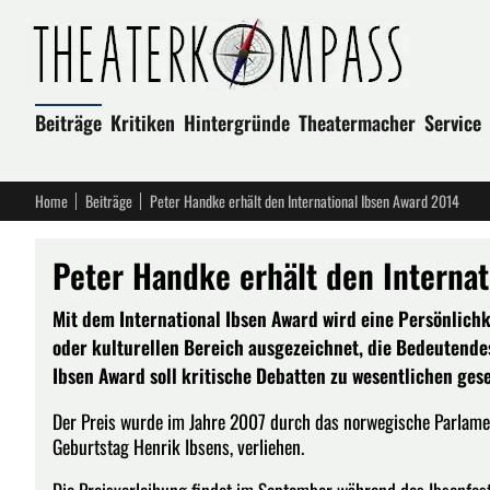
Beiträge
Kritiken
Hintergründe
Theatermacher
Service
Home
Beiträge
Peter Handke erhält den International Ibsen Award 2014
Peter Handke erhält den Interna
Mit dem International Ibsen Award wird eine Persönlichk
oder kulturellen Bereich ausgezeichnet, die Bedeutendes 
Ibsen Award soll kritische Debatten zu wesentlichen ges
Der Preis wurde im Jahre 2007 durch das norwegische Parlamen
Geburtstag Henrik Ibsens, verliehen.