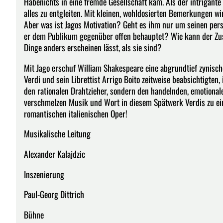
Habenichts in eine fremde Gesellschaft kam. Als der intrigante J
alles zu entgleiten. Mit kleinen, wohldosierten Bemerkungen wir
Aber was ist Jagos Motivation? Geht es ihm nur um seinen persön
er dem Publikum gegenüber offen behauptet? Wie kann der Zu
Dinge anders erscheinen lässt, als sie sind?
Mit Jago erschuf William Shakespeare eine abgrundtief zynisch
Verdi und sein Librettist Arrigo Boito zeitweise beabsichtigten
den rationalen Drahtzieher, sondern den handelnden, emotionale
verschmelzen Musik und Wort in diesem Spätwerk Verdis zu ei
romantischen italienischen Oper!
Musikalische Leitung
Alexander Kalajdzic
Inszenierung
Paul-Georg Dittrich
Bühne