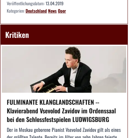
Veröffentlichungsdatum:
13.04.2019
Kategorien:
Deutschland
News
Oper
Kritiken
FULMINANTE KLANGLANDSCHAFTEN --
Klavierabend Vsevolod Zavidov im Ordenssaal
bei den Schlossfestspielen LUDWIGSBURG
Der in Moskau geborene Pianist Vsevolod Zavidov gilt als eines
der größten Talente. Bereits im Alter von zehn Jahren feierte