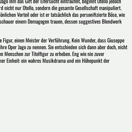
ago ihm das Gift der Eifersucht einträufelt, beginnt Otello jedoch
d nicht nur Otello, sondern die gesamte Gesellschaft manipuliert.
lichen Vorteil oder ist er tatsächlich das personifizierte Böse, wie
schauer einem Demagogen trauen, dessen suggestives Blendwerk
e Figur, einen Meister der Verführung. Kein Wunder, dass Giuseppe
, ihre Oper Jago zu nennen. Sie entschieden sich dann aber doch, nicht
n Menschen zur Titelfigur zu erheben. Eng wie nie zuvor
ner Einheit: ein wahres Musikdrama und ein Höhepunkt der