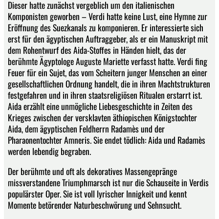
Dieser hatte zunächst vergeblich um den italienischen
Komponisten geworben – Verdi hatte keine Lust, eine Hymne zur
Eröffnung des Suezkanals zu komponieren. Er interessierte sich
erst für den ägyptischen Auftraggeber, als er ein Manuskript mit
dem Rohentwurf des Aida-Stoffes in Händen hielt, das der
berühmte Ägyptologe Auguste Mariette verfasst hatte. Verdi fing
Feuer für ein Sujet, das vom Scheitern junger Menschen an einer
gesellschaftlichen Ordnung handelt, die in ihren Machtstrukturen
festgefahren und in ihren staatsreligiösen Ritualen erstarrt ist.
Aida erzählt eine unmögliche Liebesgeschichte in Zeiten des
Krieges zwischen der versklavten äthiopischen Königstochter
Aida, dem ägyptischen Feldherrn Radamès und der
Pharaonentochter Amneris. Sie endet tödlich: Aida und Radamès
werden lebendig begraben.
Der berühmte und oft als dekoratives Massengepränge
missverstandene Triumphmarsch ist nur die Schauseite in Verdis
populärster Oper. Sie ist voll lyrischer Innigkeit und kennt
Momente betörender Naturbeschwörung und Sehnsucht.