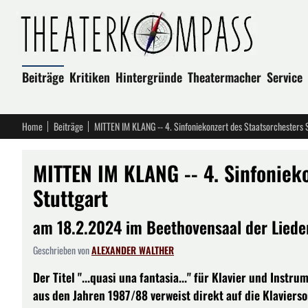
Beiträge
Kritiken
Hintergründe
Theatermacher
Service
Home
Beiträge
MITTEN IM KLANG -- 4. Sinfoniekonzert des Staatsorchesters 
MITTEN IM KLANG -- 4. Sinfonieko
Stuttgart
am 18.2.2024 im Beethovensaal der Lied
Geschrieben von
ALEXANDER WALTHER
Der Titel "...quasi una fantasia..." für Klavier und In
aus den Jahren 1987/88 verweist direkt auf die Klaviers