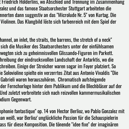
icht Friedrich Hölderlins, wo Abschied und Trennung im Zusammenhang
alez und das famose Staatsorchester Stuttgart arbeiteten die
innerten dann suggestiv an das "Microlude Nr. 5" von Kurtag. Die
Violinen. Das Klangbild löste sich farbenreich mit dem Spiel der
nnel, an inlet, the straits, the barrens, the stretch of a neck"
 sich die Musiker des Staatsorchesters unter der einfühlsamen
wegten sich zu geheimnisvollen Glissando-Figuren im Parkett.
reibung der eindrucksvollen Landschaft der Antarktis, wo die
hreiben. Einige der Streicher waren sogar im Foyer platziert. So
Solovioline spielte ein verzerrtes Zitat aus Antonio Vivaldis "Die
i Gabrieli waren herauszuhören. Chromatisch aufsteigende
f der Fernchorloge hinter dem Publikum und die Blechbläser auf der
 Und zuletzt verbreitete sich nach reizvollen kammermusikalischen
Podium Gegenwart.
phonie fantastique" op. 14 von Hector Berlioz, wo Pablo Gonzalez mit
n weiß, war Berlioz' unglückliche Passion für die Schauspielerin
ass für diese Komposition. Die tönende "idee fixe" der imaginären