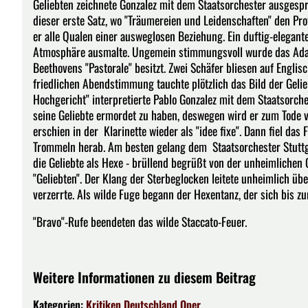
Geliebten zeichnete Gonzalez mit dem Staatsorchester ausgespr
dieser erste Satz, wo "Träumereien und Leidenschaften" den Prot
er alle Qualen einer ausweglosen Beziehung. Ein duftig-elegante
Atmosphäre ausmalte. Ungemein stimmungsvoll wurde das Adagio
Beethovens "Pastorale" besitzt. Zwei Schäfer bliesen auf Englis
friedlichen Abendstimmung tauchte plötzlich das Bild der Gelie
Hochgericht" interpretierte Pablo Gonzalez mit dem Staatsorche
seine Geliebte ermordet zu haben, deswegen wird er zum Tode ve
erschien in der Klarinette wieder als "idee fixe". Dann fiel das
Trommeln herab. Am besten gelang dem Staatsorchester Stuttgar
die Geliebte als Hexe - brüllend begrüßt von der unheimlichen G
"Geliebten". Der Klang der Sterbeglocken leitete unheimlich übe
verzerrte. Als wilde Fuge begann der Hexentanz, der sich bis zu
"Bravo"-Rufe beendeten das wilde Staccato-Feuer.
Weitere Informationen zu diesem Beitrag
Kategorien:
Kritiken
Deutschland
Oper