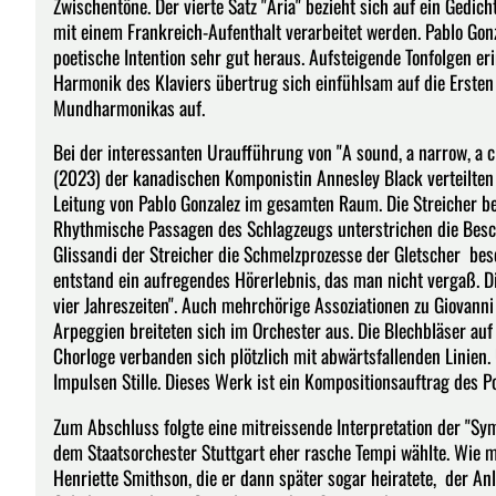
Zwischentöne. Der vierte Satz "Aria" bezieht sich auf ein Ged
mit einem Frankreich-Aufenthalt verarbeitet werden. Pablo Gonz
poetische Intention sehr gut heraus. Aufsteigende Tonfolgen er
Harmonik des Klaviers übertrug sich einfühlsam auf die Ersten 
Mundharmonikas auf.
Bei der interessanten Uraufführung von "A sound, a narrow, a cha
(2023) der kanadischen Komponistin Annesley Black verteilten
Leitung von Pablo Gonzalez im gesamten Raum. Die Streicher be
Rhythmische Passagen des Schlagzeugs unterstrichen die Besch
Glissandi der Streicher die Schmelzprozesse der Gletscher besc
entstand ein aufregendes Hörerlebnis, das man nicht vergaß. Die 
vier Jahreszeiten". Auch mehrchörige Assoziationen zu Giovann
Arpeggien breiteten sich im Orchester aus. Die Blechbläser au
Chorloge verbanden sich plötzlich mit abwärtsfallenden Linien.
Impulsen Stille. Dieses Werk ist ein Kompositionsauftrag des 
Zum Abschluss folgte eine mitreissende Interpretation der "Sym
dem Staatsorchester Stuttgart eher rasche Tempi wählte. Wie ma
Henriette Smithson, die er dann später sogar heiratete, der Anl