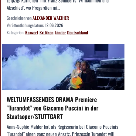
Leipzig: Käthchen" mit Franz Schuberts "Willkommen und
Abschied", wo Pregardien mi...
Geschrieben von
ALEXANDER WALTHER
Veröffentlichungsdatum:
12.06.2026
Kategorien:
Konzert
Kritiken
Länder
Deutschland
WELTUMFASSENDES DRAMA Premiere
"Turandot" von Giacomo Puccini in der
Staatsoper/STUTTGART
Anna-Sophie Mahler hat als Regisseurin bei Giacomo Puccinis
"Turandot" einen ganz neuen Ansatz. Prinzessin Turandot will