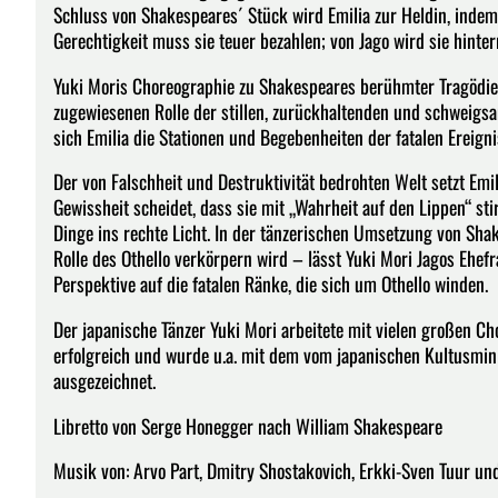
Schluss von Shakespeares´ Stück wird Emilia zur Heldin, indem s
Gerechtigkeit muss sie teuer bezahlen; von Jago wird sie hinte
Yuki Moris Choreographie zu Shakespeares berühmter Tragödie Ot
zugewiesenen Rolle der stillen, zurückhaltenden und schweigs
sich Emilia die Stationen und Begebenheiten der fatalen Ereigni
Der von Falschheit und Destruktivität bedrohten Welt setzt Emil
Gewissheit scheidet, dass sie mit „Wahrheit auf den Lippen“ sti
Dinge ins rechte Licht. In der tänzerischen Umsetzung von Shak
Rolle des Othello verkörpern wird – lässt Yuki Mori Jagos Ehef
Perspektive auf die fatalen Ränke, die sich um Othello winden.
Der japanische Tänzer Yuki Mori arbeitete mit vielen großen C
erfolgreich und wurde u.a. mit dem vom japanischen Kultusmin
ausgezeichnet.
Libretto von Serge Honegger nach William Shakespeare
Musik von: Arvo Part, Dmitry Shostakovich, Erkki-Sven Tuur u