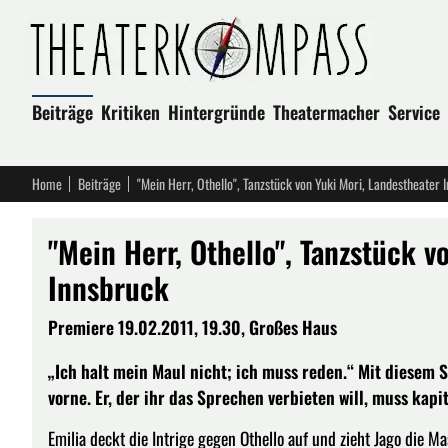
Beiträge
Kritiken
Hintergründe
Theatermacher
Service
Home
Beiträge
"Mein Herr, Othello", Tanzstück von Yuki Mori, Landestheater 
"Mein Herr, Othello", Tanzstück v
Innsbruck
Premiere 19.02.2011, 19.30, Großes Haus
„Ich halt mein Maul nicht; ich muss reden.“ Mit diesem S
vorne. Er, der ihr das Sprechen verbieten will, muss kapi
Emilia deckt die Intrige gegen Othello auf und zieht Jago die