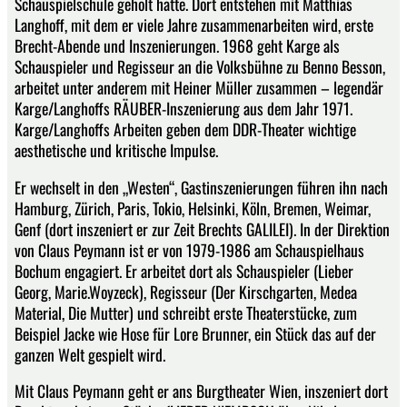
Schauspielschule geholt hatte. Dort entstehen mit Matthias
Langhoff, mit dem er viele Jahre zusammenarbeiten wird, erste
Brecht-Abende und Inszenierungen. 1968 geht Karge als
Schauspieler und Regisseur an die Volksbühne zu Benno Besson,
arbeitet unter anderem mit Heiner Müller zusammen – legendär
Karge/Langhoffs RÄUBER-Inszenierung aus dem Jahr 1971.
Karge/Langhoffs Arbeiten geben dem DDR-Theater wichtige
aesthetische und kritische Impulse.
Er wechselt in den „Westen“, Gastinszenierungen führen ihn nach
Hamburg, Zürich, Paris, Tokio, Helsinki, Köln, Bremen, Weimar,
Genf (dort inszeniert er zur Zeit Brechts GALILEI). In der Direktion
von Claus Peymann ist er von 1979-1986 am Schauspielhaus
Bochum engagiert. Er arbeitet dort als Schauspieler (Lieber
Georg, Marie.Woyzeck), Regisseur (Der Kirschgarten, Medea
Material, Die Mutter) und schreibt erste Theaterstücke, zum
Beispiel Jacke wie Hose für Lore Brunner, ein Stück das auf der
ganzen Welt gespielt wird.
Mit Claus Peymann geht er ans Burgtheater Wien, inszeniert dort