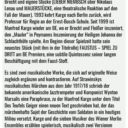
Brecht und eigene Stücke (LIEBER NIEMBSCH über Nikolaus
Lenau und MAUERSTÜCKE, eine theatralische Reaktion auf den
Fall der Mauer). 1993 kehrt Karge nach Berlin zurück, wird
Professor für Regie an der Ernst-Busch-Schule. Seit 1999 ist
Manfred Karge wieder am BE, wo er Brecht und Fleißer inszeniert,
den „Mauler“ in Peymanns Inszenierung der Heiligen Johanna der
Schlachthöfe spielte. Am Beginn dieser Spielzeit hatte sein
neuestes Stück (mit ihm in der Titelrolle) FAUSTUS – SPIEL ZU
DRITT am BE Premiere, eine subtile Quintessenz seiner langen
Beschäftigung mit dem Faust-Stoff.
Es sind zwei musikalische Werke, die sich auf originelle Weise
zugleich ergänzen und kontrastieren. Auf Strawinskys
musikalisches Märchen aus dem Jahr 1917/18 schrieb der
bekannte amerikanische Jazztrompeter und Komponist Wynton
Marsalis eine Paraphrase, zu der Manfred Karge unter dem Titel
Des Teufels Geiger einen neuen Text geschrieben hat, der das
märchenhafte Sujet der Geschichte vom Soldaten in ein heutiges
Milieu versetzt. Karge und die sieben Musiker des Wiener Merlin
Ensembles erzählen spielerisch, musikalisch zwei Versionen