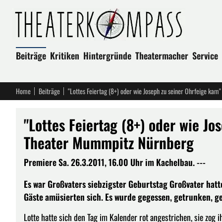
Beiträge
Kritiken
Hintergründe
Theatermacher
Service
Home
Beiträge
"Lottes Feiertag (8+) oder wie Joseph zu seiner Ohrfeige ka
"Lottes Feiertag (8+) oder wie Jo
Theater Mummpitz Nürnberg
Premiere Sa. 26.3.2011, 16.00 Uhr im Kachelbau. ---
Es war Großvaters siebzigster Geburtstag Großvater hatt
Gäste amüsierten sich. Es wurde gegessen, getrunken, ge
Lotte hatte sich den Tag im Kalender rot angestrichen, sie zog 