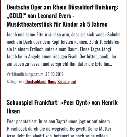
Deutsche Oper am Rhein Düsseldorf Duisburg:
„GOLD!“ von Leonard Evers -
Musiktheaterstück für Kinder ab 5 Jahren
Jacob und seine Eltern sind so arm, dass sie sich weder Schuhe
noch ein Dach über dem Kopf leisten können. Zu dritt schlafen
sie in einem Erdloch unter einem Baum. Eines Tages fängt
Jacob beim Angeln einen riesigen Fisch. Der bittet Jacob, ihn
am Leben zu lassen und verspricht ihm dafür die Erfüllun...
Veröffentlichungsdatum:
25.03.2019
Kategorien:
Deutschland
News
Schauspiel
Schauspiel Frankfurt: »Peer Gynt« von Henrik
Ibsen
Peer phantasiert. In seinen Tagträumen jagt er auf einem
Hirschbock durch die norwegische Bergwelt. Seine Mutter
Aase liebt ihn abgöttisch, befeuert so noch seine wilden