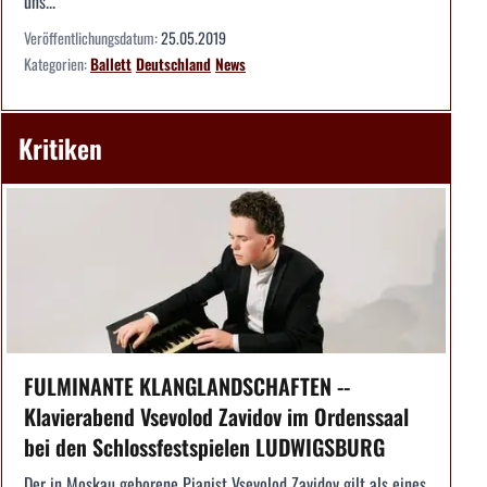
uns...
Veröffentlichungsdatum:
25.05.2019
Kategorien:
Ballett
Deutschland
News
Kritiken
FULMINANTE KLANGLANDSCHAFTEN --
Klavierabend Vsevolod Zavidov im Ordenssaal
bei den Schlossfestspielen LUDWIGSBURG
Der in Moskau geborene Pianist Vsevolod Zavidov gilt als eines